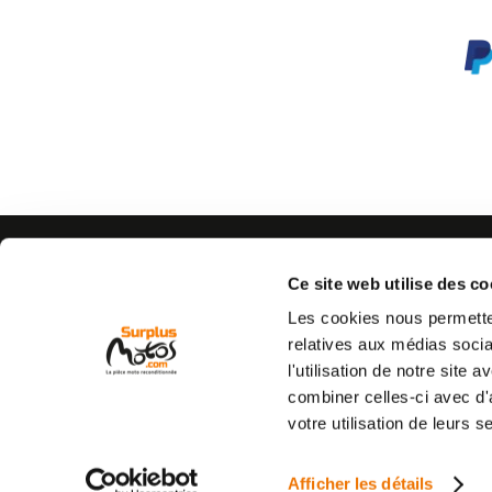
AIDE
CONTACTEZ-NOUS
Espace pro
Par e-mail :
Cliquez ici
Ce site web utilise des co
05 63 42 
Mon compte
Par téléphone :
Les cookies nous permetten
Qui sommes nous
(coût d'un appel local)
relatives aux médias socia
C.G.V
l'utilisation de notre site
Mentions légales
combiner celles-ci avec d'
Vie privée
votre utilisation de leurs s
Commande et livraison
Retour produit
Afficher les détails
Destruction de véhicule