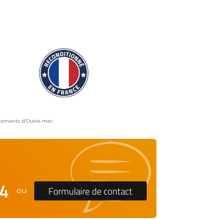
artements d’Outre-mer.
24
Formulaire de contact
ou