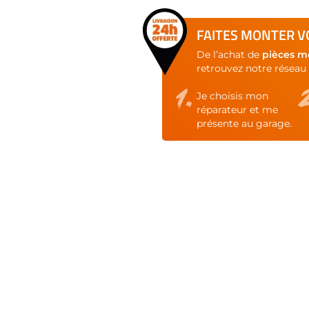
FAITES MONTER VO
De l’achat de
pièces m
retrouvez notre réseau 
Je choisis mon
réparateur et me
présente au garage.