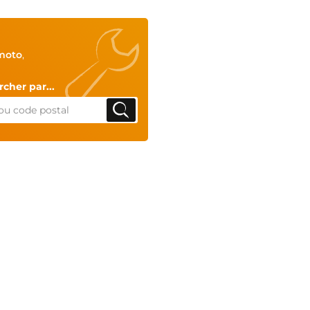
moto
,
cher par...