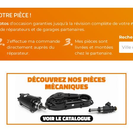
TRE PIÈCE !
otos
d’occasion garanties jusqu'à la révision complète de votre
de réparateurs et de garages partenaires.
Recher
J’effectue ma commande
Mes pièces sont
directement auprès du
livrées et montées
réparateur.
chez le partenaire.