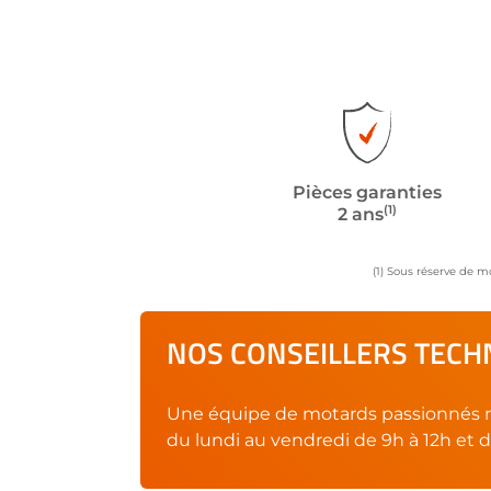
Pièces garanties
(1)
2 ans
(1) Sous réserve de m
NOS CONSEILLERS TECHN
Une équipe de motards passionnés r
du lundi au vendredi de 9h à 12h et d