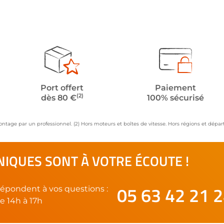
Port offert
Paiement
(2)
dès 80 €
100% sécurisé
ontage par un professionnel. (2) Hors moteurs et boîtes de vitesse. Hors régions et dép
IQUES SONT À VOTRE ÉCOUTE !
05 63 42 21 
épondent à vos questions :
e 14h à 17h