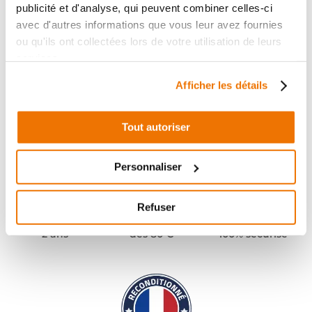
publicité et d'analyse, qui peuvent combiner celles-ci
avec d'autres informations que vous leur avez fournies
ou qu'ils ont collectées lors de votre utilisation de leurs
services.
Afficher les détails
Tout autoriser
Personnaliser
Refuser
Pièces garanties
Port offert
Paiement
(1)
(2)
2 ans
dès 80 €
100% sécurisé