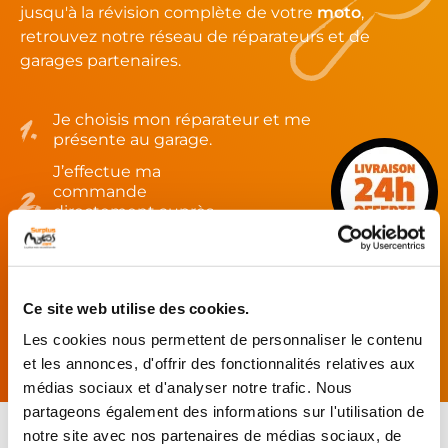
jusqu'à la révision complète de votre
moto
,
retrouvez notre réseau de réparateurs et de
garages partenaires.
Je choisis mon réparateur et me
présente au garage.
J’effectue ma
commande
directement auprès
du réparateur.
Mes pièces sont livrées et
montées chez le partenaire.
Ce site web utilise des cookies.
Rechercher par...
Les cookies nous permettent de personnaliser le contenu
et les annonces, d'offrir des fonctionnalités relatives aux
médias sociaux et d'analyser notre trafic. Nous
partageons également des informations sur l'utilisation de
notre site avec nos partenaires de médias sociaux, de