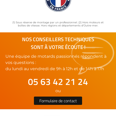
(1) Sous réserve de montage par un professionnel. (2) Hors moteurs et
boîtes de vitesse. Hors régions et départements d’Outre-mer.
NOS CONSEILLERS TECHNIQUES
SONT À VOTRE ÉCOUTE !
Une équipe de motards passionnés répondent à
vos questions :
du lundi au vendredi de 9h à 12h et de 14h à 17h
05 63 42 21 24
ou
Formulaire de contact