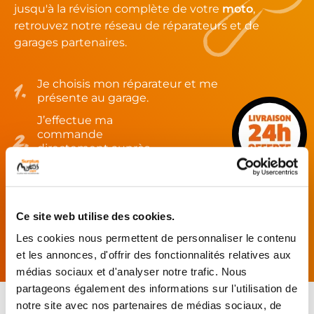
jusqu'à la révision complète de votre
moto
,
retrouvez notre réseau de réparateurs et de
garages partenaires.
Je choisis mon réparateur et me
présente au garage.
J’effectue ma
commande
directement auprès
du réparateur.
Mes pièces sont livrées et
montées chez le partenaire.
Ce site web utilise des cookies.
Rechercher par...
Les cookies nous permettent de personnaliser le contenu
et les annonces, d'offrir des fonctionnalités relatives aux
médias sociaux et d'analyser notre trafic. Nous
partageons également des informations sur l'utilisation de
notre site avec nos partenaires de médias sociaux, de