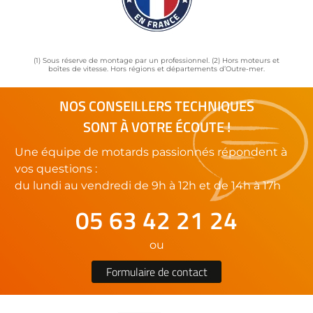
(1) Sous réserve de montage par un professionnel. (2) Hors moteurs et
boîtes de vitesse. Hors régions et départements d’Outre-mer.
NOS CONSEILLERS TECHNIQUES
SONT À VOTRE ÉCOUTE !
Une équipe de motards passionnés répondent à
vos questions :
du lundi au vendredi de 9h à 12h et de 14h à 17h
05 63 42 21 24
ou
Formulaire de contact