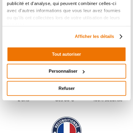
publicité et d'analyse, qui peuvent combiner celles-ci
avec d'autres informations que vous leur avez fournies
ou qu'ils ont collectées lors de votre utilisation de leurs
services.
Afficher les détails
Tout autoriser
Personnaliser
Refuser
Pièces garanties
Port offert
Paiement
(1)
(2)
2 ans
dès 80 €
100% sécurisé