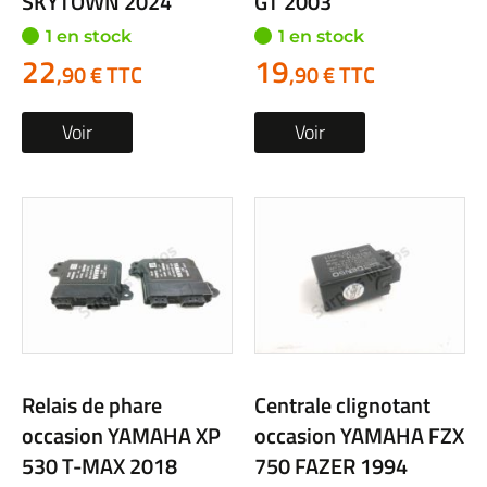
SKYTOWN 2024
GT 2003
1 en stock
1 en stock
22
19
,90 € TTC
,90 € TTC
Voir
Voir
Relais de phare
Centrale clignotant
occasion YAMAHA XP
occasion YAMAHA FZX
530 T-MAX 2018
750 FAZER 1994