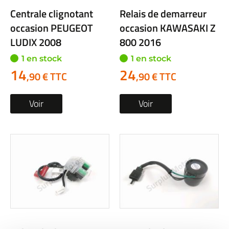
Centrale clignotant
Relais de demarreur
occasion PEUGEOT
occasion KAWASAKI Z
LUDIX 2008
800 2016
1 en stock
1 en stock
14
24
,90 € TTC
,90 € TTC
Voir
Voir