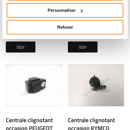
occasion MBK CW 50
occasion APRILIA
BOOSTER 2012
CAPONORD 2014
Personnaliser
1 en stock
1 en stock
Refuser
17
28
,90 € TTC
,90 € TTC
Voir
Voir
Centrale clignotant
Centrale clignotant
occasion PEUGEOT
occasion KYMCO