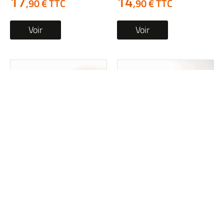
17
14
,90 € TTC
,90 € TTC
Voir
Voir
Relais de demarreur
Relais de demarreur
occasion APRILIA SXR
occasion SUZUKI GSXR
2024
1340 HAYABUSA 2008
1 en stock
1 en stock
14
29
,90 € TTC
,90 € TTC