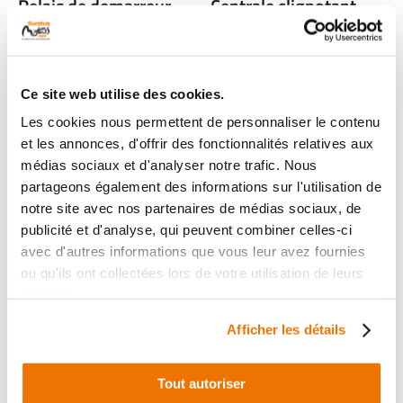
Relais de demarreur
Centrale clignotant
occasion KAWASAKI Z
occasion IMF
125 2024
ULTIMATT 2024
1 en stock
1 en stock
Ce site web utilise des cookies.
22
14
,90 € TTC
,90 € TTC
Les cookies nous permettent de personnaliser le contenu
et les annonces, d'offrir des fonctionnalités relatives aux
Voir
Voir
médias sociaux et d'analyser notre trafic. Nous
partageons également des informations sur l'utilisation de
notre site avec nos partenaires de médias sociaux, de
publicité et d'analyse, qui peuvent combiner celles-ci
avec d'autres informations que vous leur avez fournies
ou qu'ils ont collectées lors de votre utilisation de leurs
services.
Afficher les détails
Tout autoriser
Relais de demarreur
Relais de demarreur