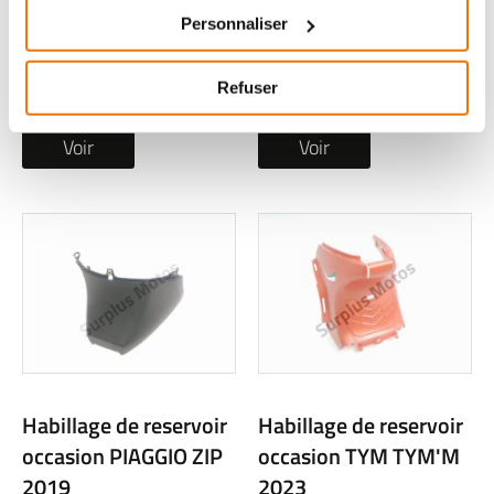
DJANGO 2025
DJANGO 2025
Personnaliser
1 en stock
1 en stock
14
29
,90 € TTC
,90 € TTC
Refuser
Voir
Voir
Habillage de reservoir
Habillage de reservoir
occasion PIAGGIO ZIP
occasion TYM TYM'M
2019
2023