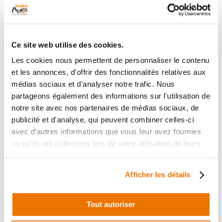
PIAGGIO MP3 350
YAMAHA XV 750
2018
VIRAGO 1994
1 en stock
1 en stock
39
149
Ce site web utilise des cookies.
,90 € TTC
,00 € TTC
Les cookies nous permettent de personnaliser le contenu
et les annonces, d'offrir des fonctionnalités relatives aux
Voir
Voir
médias sociaux et d'analyser notre trafic. Nous
partageons également des informations sur l'utilisation de
notre site avec nos partenaires de médias sociaux, de
publicité et d'analyse, qui peuvent combiner celles-ci
avec d'autres informations que vous leur avez fournies
ou qu'ils ont collectées lors de votre utilisation de leurs
services.
Afficher les détails
Habillage de reservoir
Trappe a essence
Tout autoriser
occasion PEUGEOT
occasion PEUGEOT