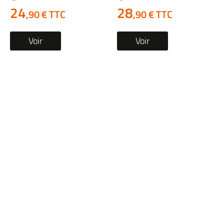
24
28
,90 € TTC
,90 € TTC
Voir
Voir
Bouchon de reservoir
Reservoir occasion
occasion SYM JET X
YAMAHA XP 530 T-
2025
MAX 2018
1 en stock
1 en stock