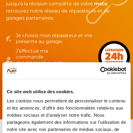
jusqu'à la révision complète de votre
moto
,
retrouvez notre réseau de réparateurs et de
garages partenaires.
Je choisis mon réparateur et me
présente au garage.
J’effectue ma
commande
directement auprès
du réparateur.
Mes pièces sont livrées et
montées chez le partenaire.
Ce site web utilise des cookies.
Rechercher par...
Les cookies nous permettent de personnaliser le contenu
et les annonces, d'offrir des fonctionnalités relatives aux
médias sociaux et d'analyser notre trafic. Nous
partageons également des informations sur l'utilisation de
notre site avec nos partenaires de médias sociaux, de