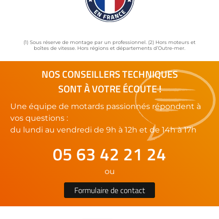
(1) Sous réserve de montage par un professionnel. (2) Hors moteurs et
boîtes de vitesse. Hors régions et départements d’Outre-mer.
NOS CONSEILLERS TECHNIQUES
SONT À VOTRE ÉCOUTE !
Une équipe de motards passionnés répondent à
vos questions :
du lundi au vendredi de 9h à 12h et de 14h à 17h
05 63 42 21 24
ou
Formulaire de contact