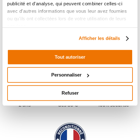
publicité et d'analyse, qui peuvent combiner celles-ci
avec d'autres informations que vous leur avez fournies
ou qu'ils ont collectées lors de votre utilisation de leurs
services.
Afficher les détails
Tout autoriser
Personnaliser
Refuser
Pièces garanties
Port offert
Paiement
(1)
(2)
2 ans
dès 80 €
100% sécurisé