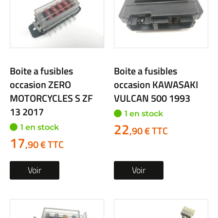
Boite a fusibles
Boite a fusibles
occasion ZERO
occasion KAWASAKI
MOTORCYCLES S ZF
VULCAN 500 1993
13 2017
1 en stock
22
1 en stock
,90 € TTC
17
,90 € TTC
Voir
Voir