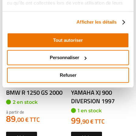
ou qu'ils ont collectées lors de votre utilisation de leurs
Voir
Voir
services.
Afficher les détails
Tout autoriser
Personnaliser
Refuser
Alternateur occasion
Alternateur occasion
BMW R 1250 GS 2000
YAMAHA XJ 900
DIVERSION 1997
2 en stock
1 en stock
à partir de
89
99
,00 € TTC
,90 € TTC