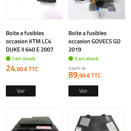
Boite a fusibles
Boite a fusibles
occasion KTM LC4
occasion GOVECS GO
DUKE II 640 E 2007
2019
1 en stock
2 en stock
24
,90 € TTC
à partir de
89
,90 € TTC
Voir
Voir