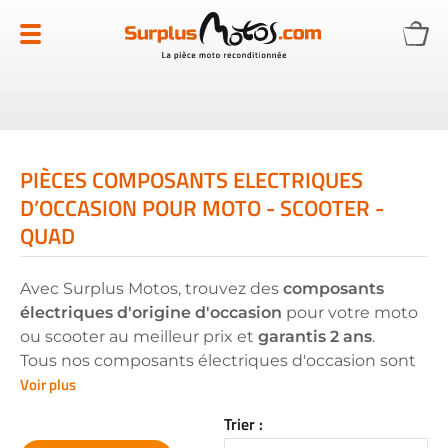
Allez
au
contenu
PIÈCES COMPOSANTS ELECTRIQUES
D’OCCASION POUR MOTO - SCOOTER -
QUAD
Avec Surplus Motos, trouvez des
composants
électriques d'origine d'occasion
pour votre moto
ou scooter au meilleur prix et
garantis 2 ans
.
Tous nos composants électriques d'occasion sont
Voir plus
soumis à des
tests
et
contrôles rigoureux
pour
garantir leur performance optimale, offrant une
Trier :
solution abordable et fiable pour la réparation et