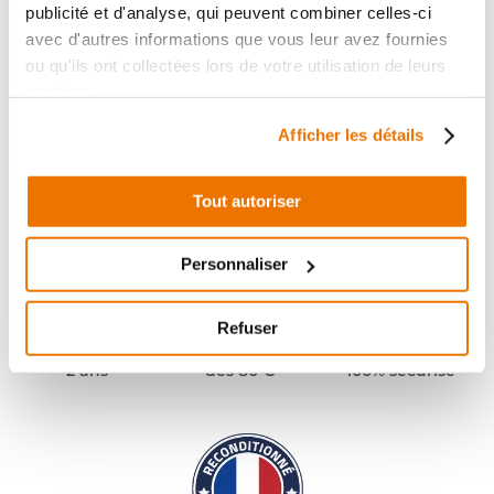
publicité et d'analyse, qui peuvent combiner celles-ci
avec d'autres informations que vous leur avez fournies
ou qu'ils ont collectées lors de votre utilisation de leurs
services.
Afficher les détails
Tout autoriser
Personnaliser
Refuser
Pièces garanties
Port offert
Paiement
(1)
(2)
2 ans
dès 80 €
100% sécurisé