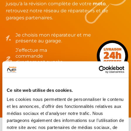
jusqu'à la révision complète de votre
moto
,
retrouvez notre réseau de réparateurs et de
garages partenaires.
Je choisis mon réparateur et me
présente au garage.
J’effectue ma
commande
directement auprès
du réparateur.
Mes pièces sont livrées et
montées chez le partenaire.
Ce site web utilise des cookies.
Rechercher par...
Les cookies nous permettent de personnaliser le contenu
et les annonces, d'offrir des fonctionnalités relatives aux
médias sociaux et d'analyser notre trafic. Nous
partageons également des informations sur l'utilisation de
notre site avec nos partenaires de médias sociaux, de