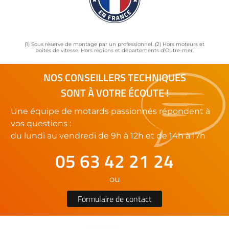
(1) Sous réserve de montage par un professionnel. (2) Hors moteurs et
boîtes de vitesse. Hors régions et départements d’Outre-mer.
NOS CONSEILLERS TECHNIQUES
SONT À VOTRE ÉCOUTE !
Une équipe de motards passionnés répondent à
vos questions :
du lundi au vendredi de 9h à 12h et de 14h à 17h
05 63 42 21 24
ou
Formulaire de contact