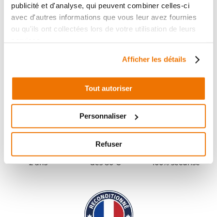
publicité et d'analyse, qui peuvent combiner celles-ci
avec d'autres informations que vous leur avez fournies
ou qu'ils ont collectées lors de votre utilisation de leurs
services.
Afficher les détails
Tout autoriser
Personnaliser
Refuser
Pièces garanties
Port offert
Paiement
(1)
(2)
2 ans
dès 80 €
100% sécurisé