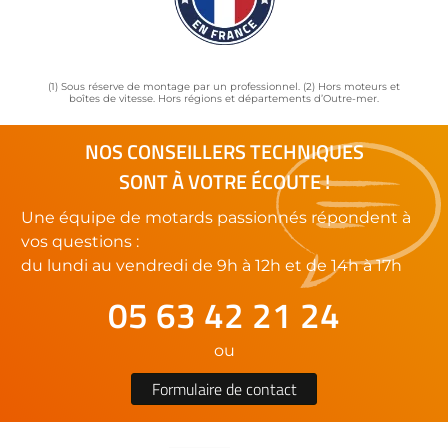
(1) Sous réserve de montage par un professionnel. (2) Hors moteurs et
boîtes de vitesse. Hors régions et départements d’Outre-mer.
NOS CONSEILLERS TECHNIQUES
SONT À VOTRE ÉCOUTE !
Une équipe de motards passionnés répondent à
vos questions :
du lundi au vendredi de 9h à 12h et de 14h à 17h
05 63 42 21 24
ou
Formulaire de contact