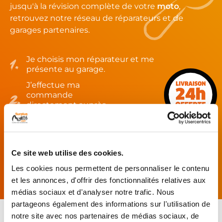
jusqu'à la révision complète de votre
moto
,
retrouvez notre réseau de réparateurs et de
garages partenaires.
Je choisis mon réparateur et me
présente au garage.
J’effectue ma
commande
directement auprès
du réparateur.
Mes pièces sont livrées et
montées chez le partenaire.
Ce site web utilise des cookies.
Rechercher par...
Les cookies nous permettent de personnaliser le contenu
et les annonces, d'offrir des fonctionnalités relatives aux
médias sociaux et d'analyser notre trafic. Nous
partageons également des informations sur l'utilisation de
notre site avec nos partenaires de médias sociaux, de