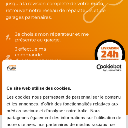
jusqu'à la révision complète de votre
moto
,
retrouvez notre réseau de réparateurs et de
garages partenaires.
Je choisis mon réparateur et me
présente au garage.
J’effectue ma
commande
directement auprès
du réparateur.
Mes pièces sont livrées et
montées chez le partenaire.
Ce site web utilise des cookies.
Rechercher par...
Les cookies nous permettent de personnaliser le contenu
et les annonces, d'offrir des fonctionnalités relatives aux
médias sociaux et d'analyser notre trafic. Nous
partageons également des informations sur l'utilisation de
notre site avec nos partenaires de médias sociaux, de