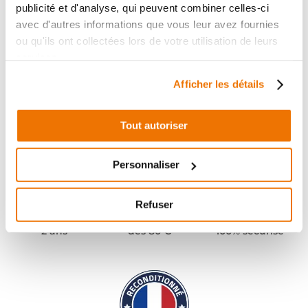
publicité et d'analyse, qui peuvent combiner celles-ci
avec d'autres informations que vous leur avez fournies
ou qu'ils ont collectées lors de votre utilisation de leurs
services.
Afficher les détails
Tout autoriser
Personnaliser
Refuser
Pièces garanties
Port offert
Paiement
(1)
(2)
2 ans
dès 80 €
100% sécurisé