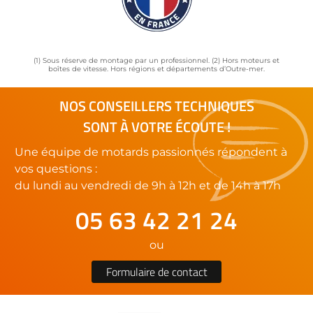
(1) Sous réserve de montage par un professionnel. (2) Hors moteurs et
boîtes de vitesse. Hors régions et départements d’Outre-mer.
NOS CONSEILLERS TECHNIQUES
SONT À VOTRE ÉCOUTE !
Une équipe de motards passionnés répondent à
vos questions :
du lundi au vendredi de 9h à 12h et de 14h à 17h
05 63 42 21 24
ou
Formulaire de contact