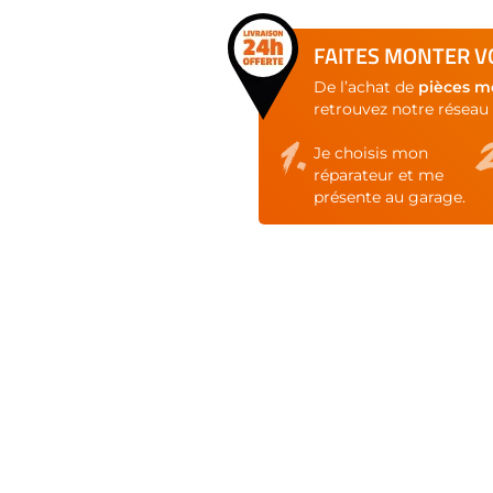
FAITES MONTER VO
De l’achat de
pièces m
retrouvez notre réseau 
Je choisis mon
réparateur et me
présente au garage.