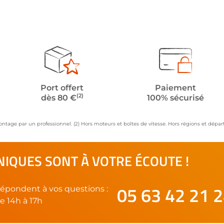
Port offert
Paiement
(2)
dès 80 €
100% sécurisé
ontage par un professionnel. (2) Hors moteurs et boîtes de vitesse. Hors régions et dép
IQUES SONT À VOTRE ÉCOUTE !
05 63 42 21 
épondent à vos questions :
e 14h à 17h