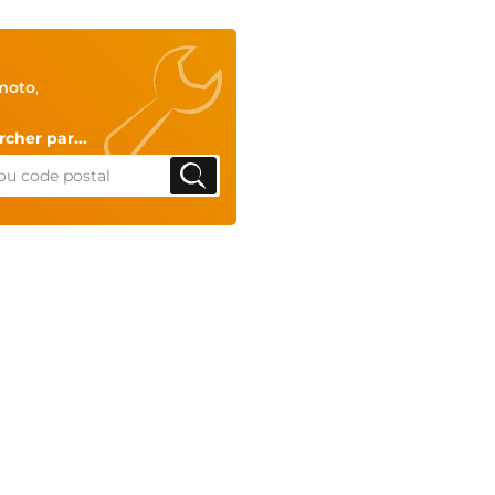
moto
,
cher par...