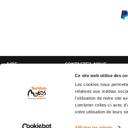
AIDE
CONTACTEZ-NOUS
Espace pro
Par e-mail :
Cliquez ici
Ce site web utilise des co
05 63 42 
Mon compte
Par téléphone :
Les cookies nous permetten
Qui sommes nous
(coût d'un appel local)
relatives aux médias socia
C.G.V
l'utilisation de notre site
Mentions légales
combiner celles-ci avec d'
Vie privée
votre utilisation de leurs s
Commande et livraison
Retour produit
Destruction de véhicule
Afficher les détails