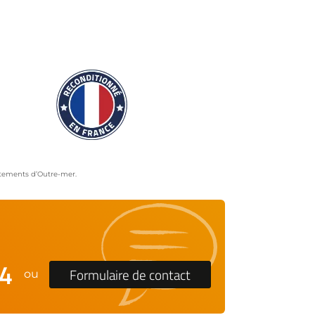
artements d’Outre-mer.
24
Formulaire de contact
ou