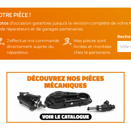
TRE PIÈCE !
otos
d’occasion garanties jusqu'à la révision complète de votre
de réparateurs et de garages partenaires.
Recher
J’effectue ma commande
Mes pièces sont
directement auprès du
livrées et montées
réparateur.
chez le partenaire.