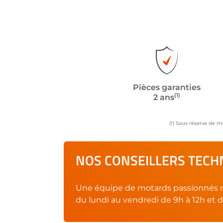
Pièces garanties
(1)
2 ans
(1) Sous réserve de m
NOS CONSEILLERS TECHN
Une équipe de motards passionnés r
du lundi au vendredi de 9h à 12h et d