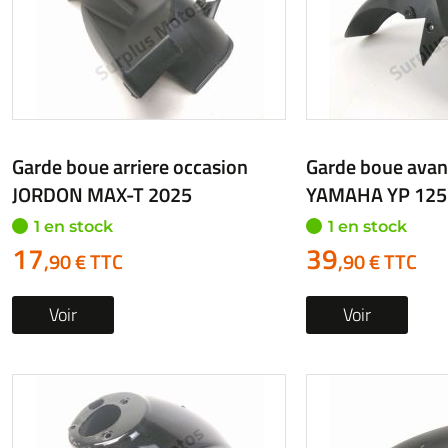
Garde boue arriere occasion
Garde boue avan
JORDON MAX-T 2025
YAMAHA YP 125
1 en stock
1 en stock
17
39
,90 € TTC
,90 € TTC
Voir
Voir