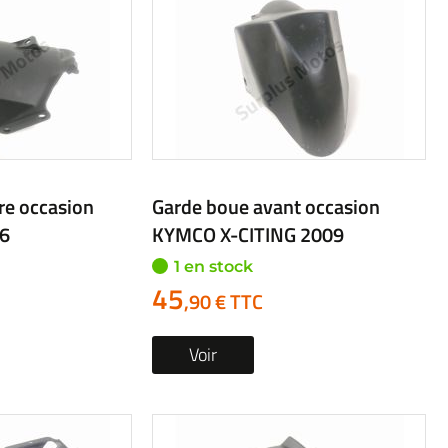
re occasion
Garde boue avant occasion
6
KYMCO X-CITING 2009
1 en stock
45
,90 € TTC
Voir