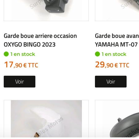
Garde boue arriere occasion
Garde boue avan
OXYGO BINGO 2023
YAMAHA MT-07
1 en stock
1 en stock
17
29
,90 € TTC
,90 € TTC
Voir
Voir