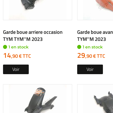
Garde boue arriere occasion
Garde boue avan
TYM TYM''M 2023
TYM''M 2023
1 en stock
1 en stock
14
29
,90 € TTC
,90 € TTC
Voir
Voir