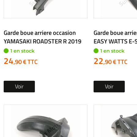
Garde boue arriere occasion
Garde boue arrie
YAMASAKI ROADSTER R 2019
EASY WATTS E-S
1 en stock
1 en stock
24
22
,90 € TTC
,90 € TTC
Voir
Voir