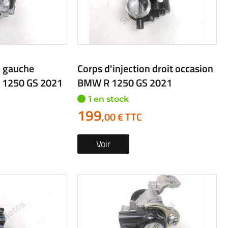
n gauche
Corps d'injection droit occasion
 1250 GS 2021
BMW R 1250 GS 2021
1 en stock
199
,00 € TTC
Voir