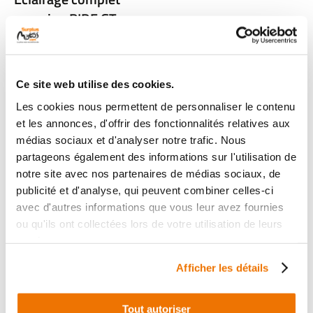
occasion RIDE GT
2015
1 en stock
12
,90 € TTC
Ce site web utilise des cookies.
Les cookies nous permettent de personnaliser le contenu
Voir
et les annonces, d'offrir des fonctionnalités relatives aux
médias sociaux et d'analyser notre trafic. Nous
partageons également des informations sur l'utilisation de
Chargement des produits terminé
notre site avec nos partenaires de médias sociaux, de
publicité et d'analyse, qui peuvent combiner celles-ci
avec d'autres informations que vous leur avez fournies
VOUS NE TROUVEZ PAS VOTRE PIÈCE ?
ou qu'ils ont collectées lors de votre utilisation de leurs
services.
Créez une alerte
Afficher les détails
Tout autoriser