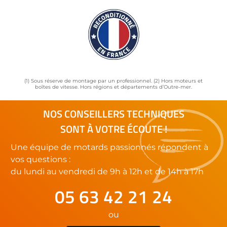
(1) Sous réserve de montage par un professionnel. (2) Hors moteurs et
boîtes de vitesse. Hors régions et départements d’Outre-mer.
NOS CONSEILLERS TECHNIQUES
SONT À VOTRE ÉCOUTE !
Une équipe de motards passionnés répondent à
vos questions :
du lundi au vendredi de 9h à 12h et de 14h à 17h
05 63 42 21 24
ou