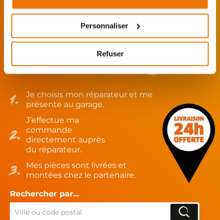
FAITES MONTER VOTRE PIÈCE !
Personnaliser
De l’achat de
pièces motos
d’occasion garanties
jusqu'à la révision complète de votre
moto
,
retrouvez notre réseau de réparateurs et de
Refuser
garages partenaires.
Je choisis mon réparateur et me
présente au garage.
J’effectue ma
commande
directement auprès
du réparateur.
Mes pièces sont livrées et
montées chez le partenaire.
Rechercher par...