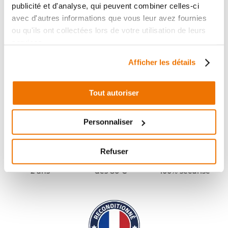
publicité et d'analyse, qui peuvent combiner celles-ci
avec d'autres informations que vous leur avez fournies
ou qu'ils ont collectées lors de votre utilisation de leurs
services.
Afficher les détails
Tout autoriser
Personnaliser
Refuser
Pièces garanties
Port offert
Paiement
(1)
(2)
2 ans
dès 80 €
100% sécurisé