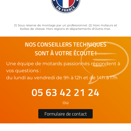
(1) Sous réserve de montage par un professionnel. (2) Hors moteurs et
boîtes de vitesse. Hors régions et départements d’Outre-mer.
NOS CONSEILLERS TECHNIQUES
SONT À VOTRE ÉCOUTE !
Une équipe de motards passionnés répondent à
vos questions :
du lundi au vendredi de 9h à 12h et de 14h à 17h
05 63 42 21 24
ou
Formulaire de contact