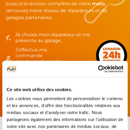
jusqu'à la révision complète de votre
moto
,
retrouvez notre réseau de réparateurs et de
garages partenaires.
Je choisis mon réparateur et me
présente au garage.
J’effectue ma
commande
directement auprès
du réparateur.
Mes pièces sont livrées et
montées chez le partenaire.
Ce site web utilise des cookies.
Rechercher par...
Les cookies nous permettent de personnaliser le contenu
et les annonces, d'offrir des fonctionnalités relatives aux
médias sociaux et d'analyser notre trafic. Nous
partageons également des informations sur l'utilisation de
notre site avec nos partenaires de médias sociaux, de