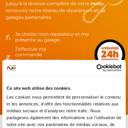
jusqu'à la révision complète de votre
moto
,
retrouvez notre réseau de réparateurs et de
garages partenaires.
Je choisis mon réparateur et me
présente au garage.
J’effectue ma
commande
directement auprès
du réparateur.
Mes pièces sont livrées et
montées chez le partenaire.
Ce site web utilise des cookies.
Rechercher par...
Les cookies nous permettent de personnaliser le contenu
et les annonces, d'offrir des fonctionnalités relatives aux
médias sociaux et d'analyser notre trafic. Nous
partageons également des informations sur l'utilisation de
notre site avec nos partenaires de médias sociaux, de