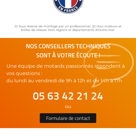
(1) Sous réserve de montage par un professionnel. (2) Hors moteurs et
boîtes de vitesse. Hors régions et départements d’Outre-mer.
NOS CONSEILLERS TECHNIQUES
SONT À VOTRE ÉCOUTE !
Une équipe de motards passionnés répondent à
vos questions :
du lundi au vendredi de 9h à 12h et de 14h à 17h
05 63 42 21 24
ou
Formulaire de contact