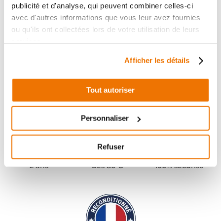
publicité et d'analyse, qui peuvent combiner celles-ci
avec d'autres informations que vous leur avez fournies
ou qu'ils ont collectées lors de votre utilisation de leurs
services.
Afficher les détails
Tout autoriser
Personnaliser
Refuser
Pièces garanties
Port offert
Paiement
(1)
(2)
2 ans
dès 80 €
100% sécurisé