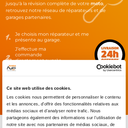
jusqu'à la révision complète de votre
moto
,
retrouvez notre réseau de réparateurs et de
garages partenaires.
Je choisis mon réparateur et me
présente au garage.
J’effectue ma
commande
directement auprès
du réparateur.
Mes pièces sont livrées et
montées chez le partenaire.
Ce site web utilise des cookies.
Rechercher par...
Les cookies nous permettent de personnaliser le contenu
et les annonces, d'offrir des fonctionnalités relatives aux
médias sociaux et d'analyser notre trafic. Nous
partageons également des informations sur l'utilisation de
notre site avec nos partenaires de médias sociaux, de