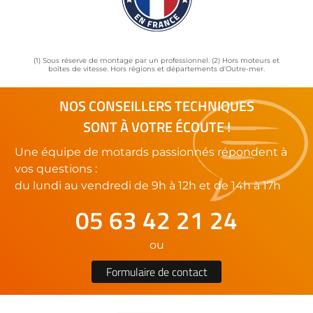
(1) Sous réserve de montage par un professionnel. (2) Hors moteurs et
boîtes de vitesse. Hors régions et départements d’Outre-mer.
NOS CONSEILLERS TECHNIQUES
SONT À VOTRE ÉCOUTE !
Une équipe de motards passionnés répondent à
vos questions :
du lundi au vendredi de 9h à 12h et de 14h à 17h
05 63 42 21 24
ou
Formulaire de contact