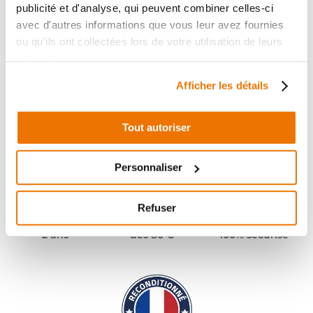
publicité et d'analyse, qui peuvent combiner celles-ci
avec d'autres informations que vous leur avez fournies
ou qu'ils ont collectées lors de votre utilisation de leurs
services.
Afficher les détails
Tout autoriser
Personnaliser
Refuser
Pièces garanties
Port offert
Paiement
(1)
(2)
2 ans
dès 80 €
100% sécurisé