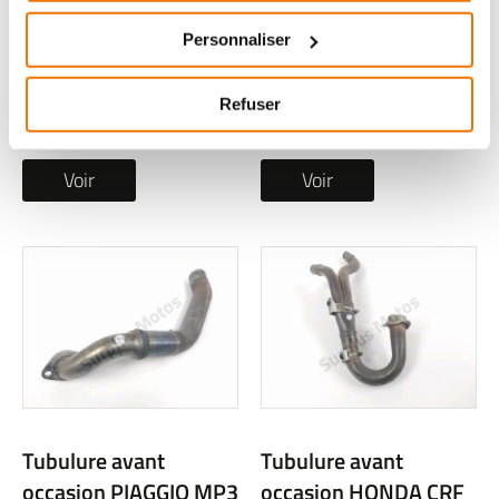
occasion KAWASAKI
occasion BMW R 1250
ZX-6R 600 NINJA 2014
GS 2021
Personnaliser
1 en stock
1 en stock
Refuser
119
299
,90 € TTC
,00 € TTC
Voir
Voir
Tubulure avant
Tubulure avant
occasion PIAGGIO MP3
occasion HONDA CRF