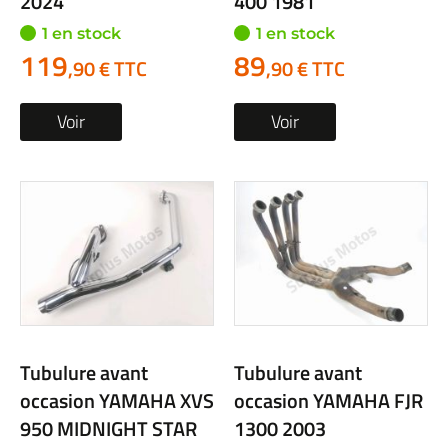
2024
400 1981
1 en stock
1 en stock
119
89
,90 € TTC
,90 € TTC
Voir
Voir
Tubulure avant
Tubulure avant
occasion YAMAHA XVS
occasion YAMAHA FJR
950 MIDNIGHT STAR
1300 2003