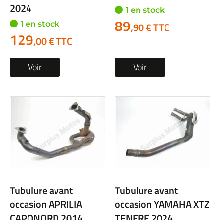
2024
1 en stock
89
1 en stock
,90 € TTC
129
,00 € TTC
Voir
Voir
Tubulure avant
Tubulure avant
occasion APRILIA
occasion YAMAHA XTZ
CAPONORD 2014
TENERE 2024