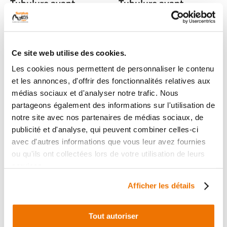
Tubulure avant
Tubulure avant
occasion YAMAHA
occasion YAMAHA FJR
CZD 300 X-MAX 2018
1300 2019
1 en stock
1 en stock
Ce site web utilise des cookies.
29
299
,90 € TTC
,00 € TTC
Les cookies nous permettent de personnaliser le contenu
et les annonces, d'offrir des fonctionnalités relatives aux
Voir
Voir
médias sociaux et d'analyser notre trafic. Nous
partageons également des informations sur l'utilisation de
notre site avec nos partenaires de médias sociaux, de
publicité et d'analyse, qui peuvent combiner celles-ci
avec d'autres informations que vous leur avez fournies
ou qu'ils ont collectées lors de votre utilisation de leurs
services.
Afficher les détails
Tout autoriser
Tubulure avant
Tubulure avant