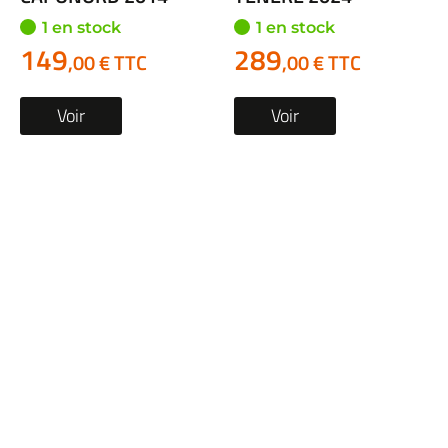
1 en stock
1 en stock
149
289
,00 € TTC
,00 € TTC
Voir
Voir
Tubulure avant
Tubulure avant
occasion HONDA NC
occasion CF MOTO MT
700 S 2014
TOURING 2024