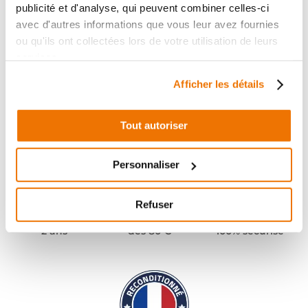
publicité et d'analyse, qui peuvent combiner celles-ci
avec d'autres informations que vous leur avez fournies
ou qu'ils ont collectées lors de votre utilisation de leurs
services.
Afficher les détails
Tout autoriser
Personnaliser
Refuser
Pièces garanties
Port offert
Paiement
(1)
(2)
2 ans
dès 80 €
100% sécurisé