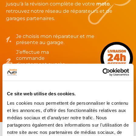
jusqu'à la révision complète de votre
moto
,
retrouvez notre réseau de réparateurs et de
garages partenaires.
Je choisis mon réparateur et me
présente au garage.
J’effectue ma
commande
directement auprès
du réparateur.
Mes pièces sont livrées et
montées chez le partenaire.
Ce site web utilise des cookies.
Rechercher par...
Les cookies nous permettent de personnaliser le contenu
et les annonces, d'offrir des fonctionnalités relatives aux
médias sociaux et d'analyser notre trafic. Nous
partageons également des informations sur l'utilisation de
notre site avec nos partenaires de médias sociaux, de