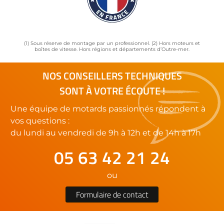
(1) Sous réserve de montage par un professionnel. (2) Hors moteurs et
boîtes de vitesse. Hors régions et départements d’Outre-mer.
NOS CONSEILLERS TECHNIQUES
SONT À VOTRE ÉCOUTE !
Une équipe de motards passionnés répondent à
vos questions :
du lundi au vendredi de 9h à 12h et de 14h à 17h
05 63 42 21 24
ou
Formulaire de contact