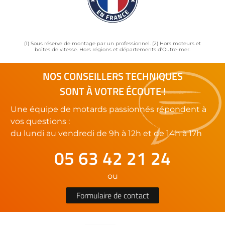
(1) Sous réserve de montage par un professionnel. (2) Hors moteurs et
boîtes de vitesse. Hors régions et départements d’Outre-mer.
NOS CONSEILLERS TECHNIQUES
SONT À VOTRE ÉCOUTE !
Une équipe de motards passionnés répondent à
vos questions :
du lundi au vendredi de 9h à 12h et de 14h à 17h
05 63 42 21 24
ou
Formulaire de contact