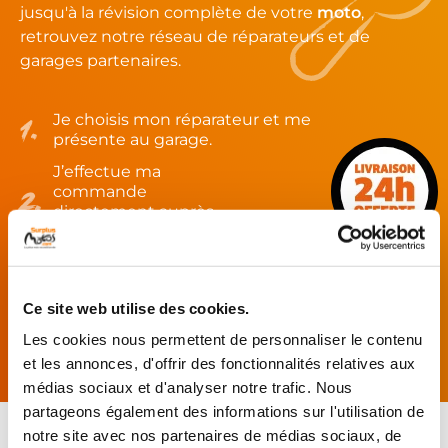
jusqu'à la révision complète de votre
moto
,
retrouvez notre réseau de réparateurs et de
garages partenaires.
Je choisis mon réparateur et me
présente au garage.
J’effectue ma
commande
directement auprès
du réparateur.
Mes pièces sont livrées et
montées chez le partenaire.
Ce site web utilise des cookies.
Rechercher par...
Les cookies nous permettent de personnaliser le contenu
et les annonces, d'offrir des fonctionnalités relatives aux
médias sociaux et d'analyser notre trafic. Nous
partageons également des informations sur l'utilisation de
notre site avec nos partenaires de médias sociaux, de