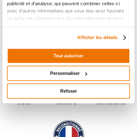
publicité et d'analyse, qui peuvent combiner celles-ci
avec d'autres informations que vous leur avez fournies
ou qu'ils ont collectées lors de votre utilisation de leurs
services.
Afficher les détails
Tout autoriser
Personnaliser
Refuser
Pièces garanties
Port offert
Paiement
(1)
(2)
2 ans
dès 80 €
100% sécurisé