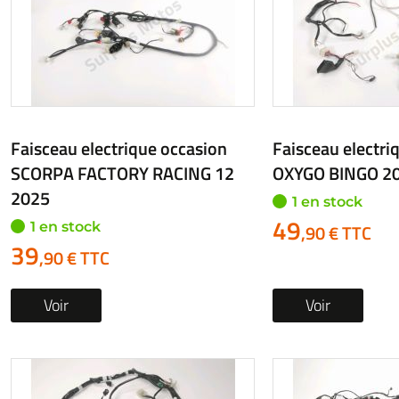
Faisceau electrique occasion
Faisceau electri
SCORPA FACTORY RACING 12
OXYGO BINGO 2
2025
1 en stock
49
1 en stock
,90 € TTC
39
,90 € TTC
Voir
Voir