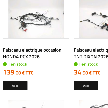
Faisceau electrique occasion
Faisceau electri
HONDA PCX 2026
TNT DIXON 202
1 en stock
1 en stock
139
34
,00 € TTC
,90 € TTC
Voir
Voir