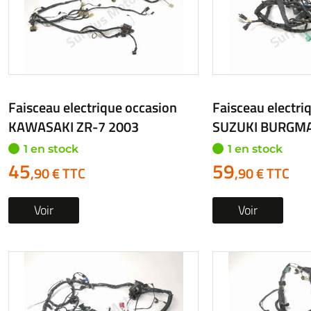
Faisceau electrique occasion
Faisceau electri
KAWASAKI ZR-7 2003
SUZUKI BURGMA
1 en stock
1 en stock
45
59
,90 € TTC
,90 € TTC
Voir
Voir