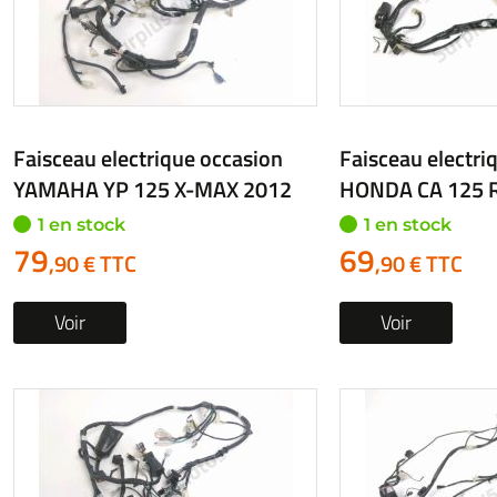
Faisceau electrique occasion
Faisceau electri
YAMAHA YP 125 X-MAX 2012
HONDA CA 125 
1 en stock
1 en stock
79
69
,90 € TTC
,90 € TTC
Voir
Voir