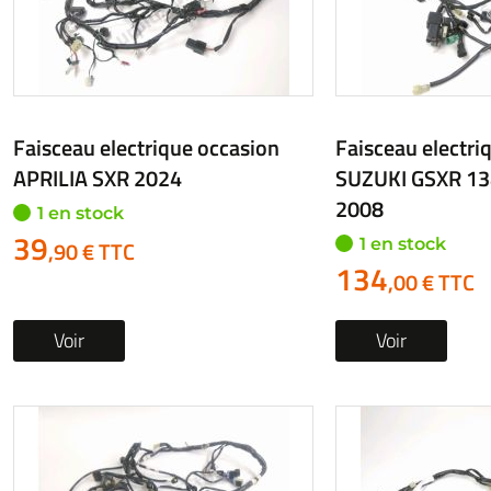
Faisceau electrique occasion
Faisceau electri
APRILIA SXR 2024
SUZUKI GSXR 1
2008
1 en stock
39
1 en stock
,90 € TTC
134
,00 € TTC
Voir
Voir