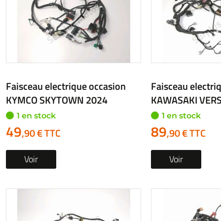
Faisceau electrique occasion
Faisceau electri
KYMCO SKYTOWN 2024
KAWASAKI VERS
1 en stock
1 en stock
49
89
,90 € TTC
,90 € TTC
Voir
Voir