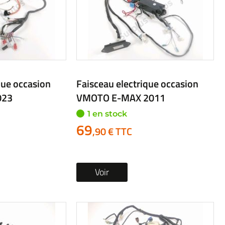
que occasion
Faisceau electrique occasion
023
VMOTO E-MAX 2011
1 en stock
69
,90 € TTC
Voir