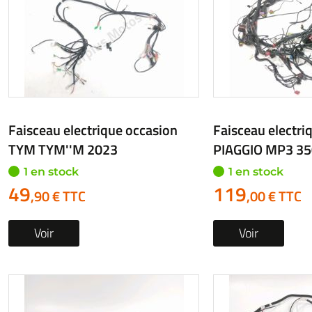
Faisceau electrique occasion
Faisceau electri
TYM TYM''M 2023
PIAGGIO MP3 35
1 en stock
1 en stock
49
119
,90 € TTC
,00 € TTC
Voir
Voir