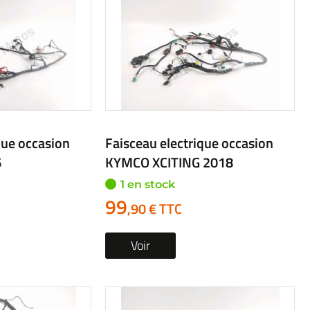
que occasion
Faisceau electrique occasion
6
KYMCO XCITING 2018
1 en stock
99
,90 € TTC
Voir