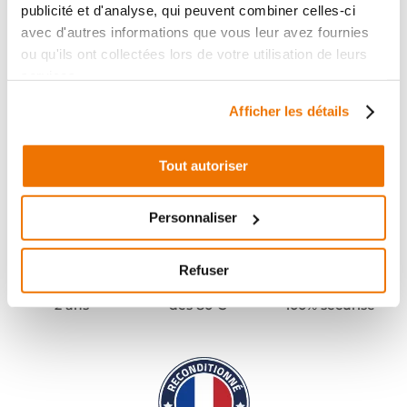
publicité et d'analyse, qui peuvent combiner celles-ci
avec d'autres informations que vous leur avez fournies
ou qu'ils ont collectées lors de votre utilisation de leurs
services.
Afficher les détails
Tout autoriser
Personnaliser
Refuser
Pièces garanties
Port offert
Paiement
(1)
(2)
2 ans
dès 80 €
100% sécurisé