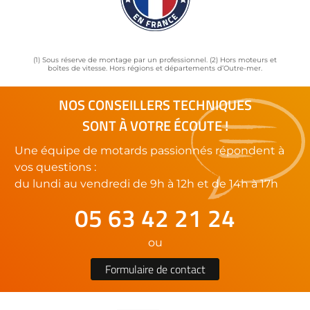
(1) Sous réserve de montage par un professionnel. (2) Hors moteurs et
boîtes de vitesse. Hors régions et départements d’Outre-mer.
NOS CONSEILLERS TECHNIQUES
SONT À VOTRE ÉCOUTE !
Une équipe de motards passionnés répondent à
vos questions :
du lundi au vendredi de 9h à 12h et de 14h à 17h
05 63 42 21 24
ou
Formulaire de contact