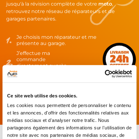
jusqu'à la révision complète de votre
moto
,
retrouvez notre réseau de réparateurs et de
garages partenaires.
Je choisis mon réparateur et me
présente au garage.
J’effectue ma
commande
directement auprès
du réparateur.
Mes pièces sont livrées et
montées chez le partenaire.
Ce site web utilise des cookies.
Rechercher par...
Les cookies nous permettent de personnaliser le contenu
et les annonces, d'offrir des fonctionnalités relatives aux
médias sociaux et d'analyser notre trafic. Nous
partageons également des informations sur l'utilisation de
notre site avec nos partenaires de médias sociaux, de