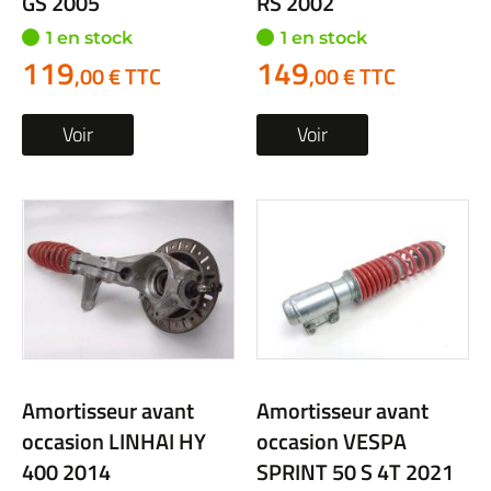
GS 2005
RS 2002
1 en stock
1 en stock
119
149
,00 € TTC
,00 € TTC
Voir
Voir
Amortisseur avant
Amortisseur avant
occasion LINHAI HY
occasion VESPA
400 2014
SPRINT 50 S 4T 2021