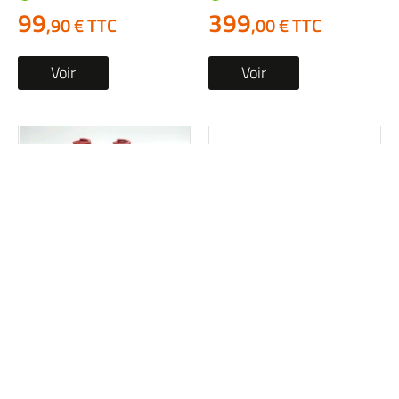
99
399
,90 € TTC
,00 € TTC
Voir
Voir
Amortisseur avant
Amortisseur avant
occasion LINHAI HY
occasion BMW R 1100
400 2010
RT 1997
1 en stock
1 en stock