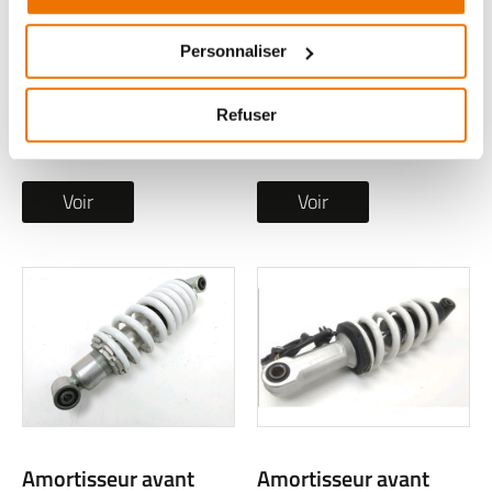
occasion BMW R 1200
occasion VESPA GTS
R 2006
300 HPE ABS 2021
Personnaliser
2 en stock
1 en stock
69
,90 € TTC
Refuser
à partir de
119
,00 € TTC
Voir
Voir
Amortisseur avant
Amortisseur avant