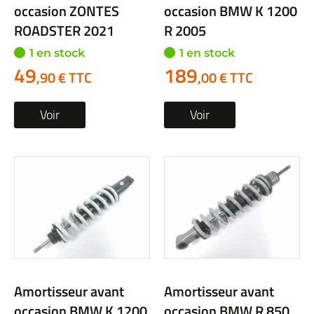
occasion ZONTES
occasion BMW K 1200
ROADSTER 2021
R 2005
1 en stock
1 en stock
49
189
,90 € TTC
,00 € TTC
Voir
Voir
Amortisseur avant
Amortisseur avant
occasion BMW K 1200
occasion BMW R 850