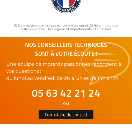
(1) Sous réserve de montage par un professionnel. (2) Hors moteurs et
boîtes de vitesse. Hors régions et départements d’Outre-mer.
NOS CONSEILLERS TECHNIQUES
SONT À VOTRE ÉCOUTE !
Une équipe de motards passionnés répondent à
vos questions :
du lundi au vendredi de 9h à 12h et de 14h à 17h
05 63 42 21 24
ou
Formulaire de contact