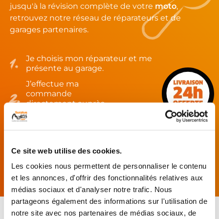
jusqu'à la révision complète de votre
moto
,
retrouvez notre réseau de réparateurs et de
garages partenaires.
Je choisis mon réparateur et me
présente au garage.
J’effectue ma
commande
directement auprès
du réparateur.
Mes pièces sont livrées et
montées chez le partenaire.
Ce site web utilise des cookies.
Rechercher par...
Les cookies nous permettent de personnaliser le contenu
et les annonces, d'offrir des fonctionnalités relatives aux
médias sociaux et d'analyser notre trafic. Nous
partageons également des informations sur l'utilisation de
notre site avec nos partenaires de médias sociaux, de