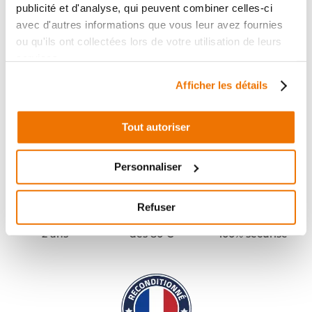
publicité et d'analyse, qui peuvent combiner celles-ci
avec d'autres informations que vous leur avez fournies
ou qu'ils ont collectées lors de votre utilisation de leurs
services.
Afficher les détails
Tout autoriser
Personnaliser
Refuser
Pièces garanties
Port offert
Paiement
(1)
(2)
2 ans
dès 80 €
100% sécurisé