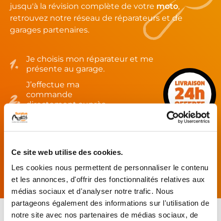
jusqu'à la révision complète de votre
moto
,
retrouvez notre réseau de réparateurs et de
garages partenaires.
Je choisis mon réparateur et me
présente au garage.
J’effectue ma
commande
directement auprès
du réparateur.
Mes pièces sont livrées et
montées chez le partenaire.
Ce site web utilise des cookies.
Rechercher par...
Les cookies nous permettent de personnaliser le contenu
et les annonces, d'offrir des fonctionnalités relatives aux
médias sociaux et d'analyser notre trafic. Nous
partageons également des informations sur l'utilisation de
notre site avec nos partenaires de médias sociaux, de