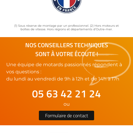
(1) Sous réserve de montage par un professionnel. (2) Hors moteurs et
boîtes de vitesse. Hors régions et départements d’Outre-mer.
NOS CONSEILLERS TECHNIQUES
SONT À VOTRE ÉCOUTE !
Une équipe de motards passionnés répondent à
vos questions :
du lundi au vendredi de 9h à 12h et de 14h à 17h
05 63 42 21 24
ou
Formulaire de contact