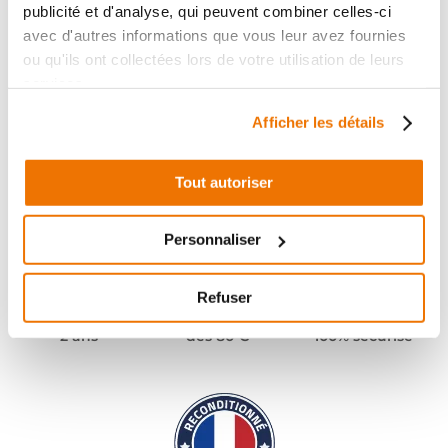
publicité et d'analyse, qui peuvent combiner celles-ci
avec d'autres informations que vous leur avez fournies
ou qu'ils ont collectées lors de votre utilisation de leurs
services.
Afficher les détails
Tout autoriser
Personnaliser
Refuser
Pièces garanties
Port offert
Paiement
(1)
(2)
2 ans
dès 80 €
100% sécurisé