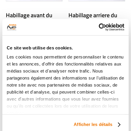
Habillage avant du
Habillage arriere du
guidon occasion PINK
guidon occasion PINK
MOBILITY PINK STYLE
MOBILITY PINK STYLE
2021
2021
Ce site web utilise des cookies.
1 en stock
1 en stock
29
29
Les cookies nous permettent de personnaliser le contenu
,90 € TTC
,90 € TTC
et les annonces, d'offrir des fonctionnalités relatives aux
médias sociaux et d'analyser notre trafic. Nous
Voir
Voir
partageons également des informations sur l'utilisation de
notre site avec nos partenaires de médias sociaux, de
publicité et d'analyse, qui peuvent combiner celles-ci
avec d'autres informations que vous leur avez fournies
ou qu'ils ont collectées lors de votre utilisation de leurs
services.
Afficher les détails