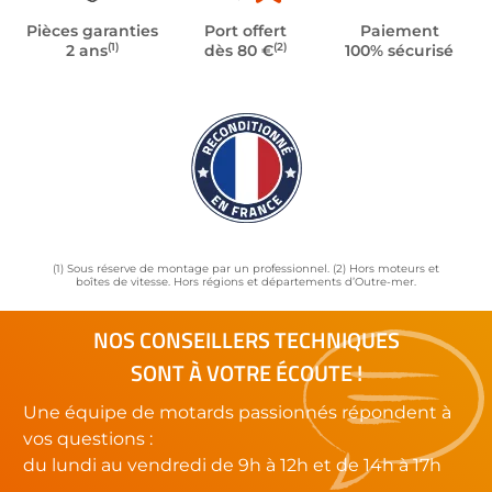
Pièces garanties
Port offert
Paiement
(1)
(2)
2 ans
dès 80 €
100% sécurisé
(1) Sous réserve de montage par un professionnel. (2) Hors moteurs et
boîtes de vitesse. Hors régions et départements d’Outre-mer.
NOS CONSEILLERS TECHNIQUES
SONT À VOTRE ÉCOUTE !
Une équipe de motards passionnés répondent à
vos questions :
du lundi au vendredi de 9h à 12h et de 14h à 17h