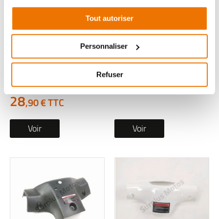
Tout autoriser
Habillage arriere du
Habillage avant du
guidon occasion
guidon occasion
Personnaliser
YAMAHA MWD 300
APRILIA SXR 2024
TRICITY 2024
1 en stock
Refuser
19
1 en stock
,90 € TTC
28
,90 € TTC
Voir
Voir