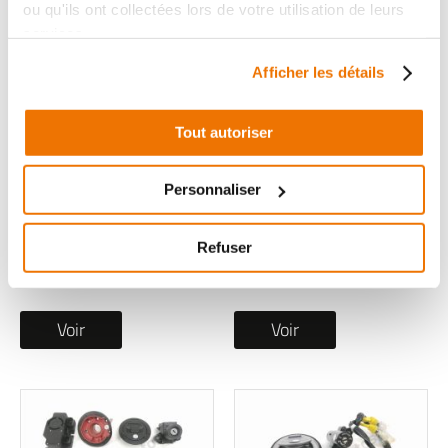
ou qu'ils ont collectées lors de votre utilisation de leurs
services.
Afficher les détails
Tout autoriser
Serrure occasion
Serrure occasion CF
KYMCO LIKER SPORT
MOTO MT EXPLORE
Personnaliser
2020
2025
1 en stock
1 en stock
Refuser
69
299
,90 € TTC
,00 € TTC
Voir
Voir