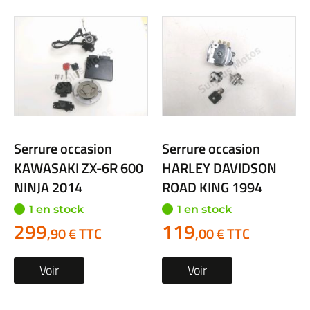
Serrure occasion
Serrure occasion
KAWASAKI ZX-6R 600
HARLEY DAVIDSON
NINJA 2014
ROAD KING 1994
1 en stock
1 en stock
299
119
,90 € TTC
,00 € TTC
Voir
Voir