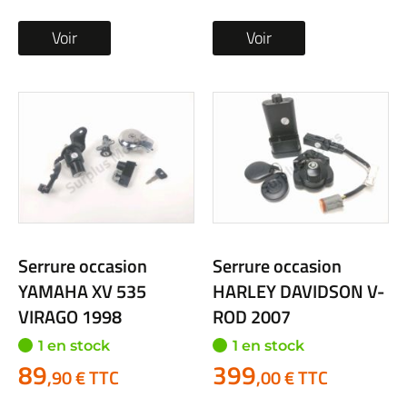
Voir
Voir
Serrure occasion
Serrure occasion
YAMAHA XV 535
HARLEY DAVIDSON V-
VIRAGO 1998
ROD 2007
1 en stock
1 en stock
89
399
,90 € TTC
,00 € TTC