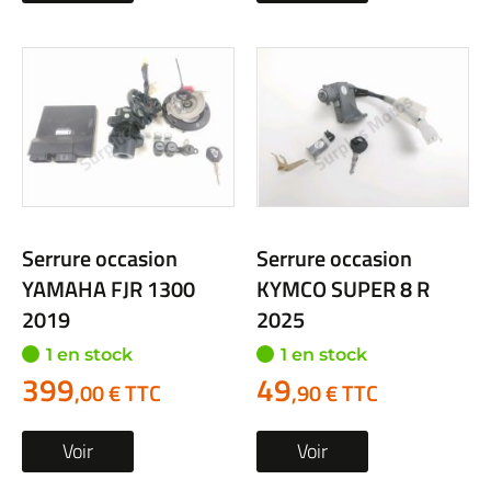
Serrure occasion
Serrure occasion
YAMAHA FJR 1300
KYMCO SUPER 8 R
2019
2025
1 en stock
1 en stock
399
49
,00 € TTC
,90 € TTC
Voir
Voir