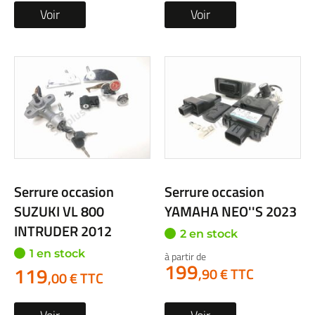
Voir
Voir
Serrure occasion
Serrure occasion
SUZUKI VL 800
YAMAHA NEO''S 2023
INTRUDER 2012
2 en stock
1 en stock
à partir de
199
119
,90 € TTC
,00 € TTC