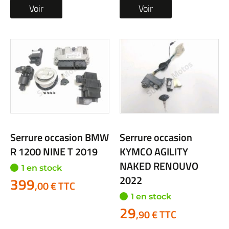
Voir
Voir
Serrure occasion BMW
Serrure occasion
R 1200 NINE T 2019
KYMCO AGILITY
NAKED RENOUVO
1 en stock
2022
399
,00 € TTC
1 en stock
29
,90 € TTC