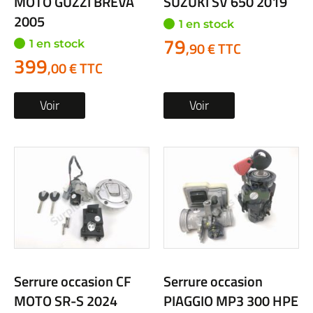
MOTO GUZZI BREVA
SUZUKI SV 650 2019
2005
1 en stock
79
1 en stock
,90 € TTC
399
,00 € TTC
Voir
Voir
Serrure occasion CF
Serrure occasion
MOTO SR-S 2024
PIAGGIO MP3 300 HPE