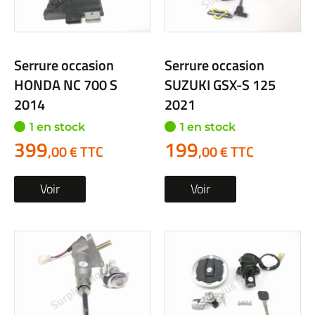
Serrure occasion
Serrure occasion
HONDA NC 700 S
SUZUKI GSX-S 125
2014
2021
1 en stock
1 en stock
399
199
,00 € TTC
,00 € TTC
Voir
Voir