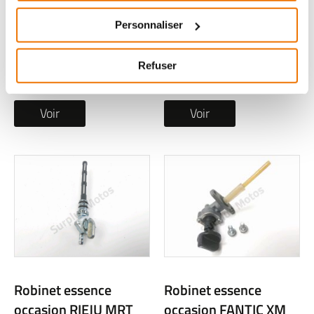
occasion JORDON
occasion PEUGEOT
DIGITA 2024
XP7 2014
Personnaliser
1 en stock
1 en stock
Refuser
11
14
,90 € TTC
,90 € TTC
Voir
Voir
Robinet essence
Robinet essence
occasion RIEJU MRT
occasion FANTIC XM