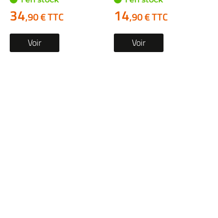
34
14
,90 € TTC
,90 € TTC
Voir
Voir
Robinet essence
Robinet essence
occasion HONDA XR
occasion GAS-GAS MC
125 L 2004
2002
1 en stock
1 en stock