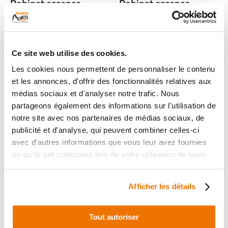
Robinet essence
Robinet essence
occasion KTM SUPER
occasion DUCATI 1200
DUKE GT 2024
MULTISTRADA 2016
1 en stock
1 en stock
Ce site web utilise des cookies.
34
24
,90 € TTC
,90 € TTC
Les cookies nous permettent de personnaliser le contenu
et les annonces, d'offrir des fonctionnalités relatives aux
Voir
Voir
médias sociaux et d'analyser notre trafic. Nous
partageons également des informations sur l'utilisation de
notre site avec nos partenaires de médias sociaux, de
publicité et d'analyse, qui peuvent combiner celles-ci
avec d'autres informations que vous leur avez fournies
ou qu'ils ont collectées lors de votre utilisation de leurs
services.
Afficher les détails
Tout autoriser
Robinet essence
Robinet essence