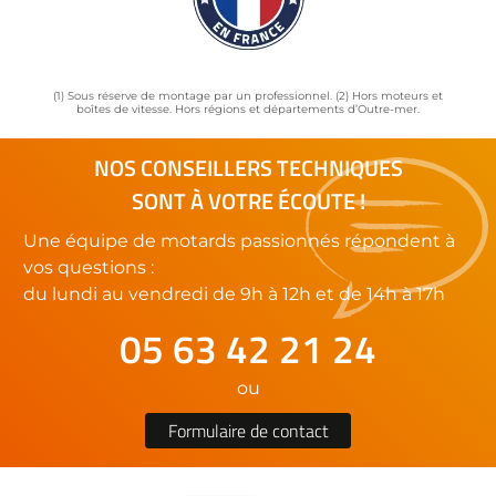
(1) Sous réserve de montage par un professionnel. (2) Hors moteurs et
boîtes de vitesse. Hors régions et départements d’Outre-mer.
NOS CONSEILLERS TECHNIQUES
SONT À VOTRE ÉCOUTE !
Une équipe de motards passionnés répondent à
vos questions :
du lundi au vendredi de 9h à 12h et de 14h à 17h
05 63 42 21 24
ou
Formulaire de contact