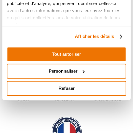
publicité et d'analyse, qui peuvent combiner celles-ci
avec d'autres informations que vous leur avez fournies
ou qu'ils ont collectées lors de votre utilisation de leurs
services.
Afficher les détails
Tout autoriser
Personnaliser
Refuser
Pièces garanties
Port offert
Paiement
(1)
(2)
2 ans
dès 80 €
100% sécurisé