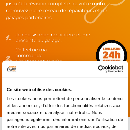
jusqu'à la révision complète de votre
moto
,
retrouvez notre réseau de réparateurs et de
garages partenaires.
Je choisis mon réparateur et me
présente au garage.
J’effectue ma
commande
directement auprès
du réparateur.
Mes pièces sont livrées et
montées chez le partenaire.
Ce site web utilise des cookies.
Rechercher par...
Les cookies nous permettent de personnaliser le contenu
et les annonces, d'offrir des fonctionnalités relatives aux
médias sociaux et d'analyser notre trafic. Nous
partageons également des informations sur l'utilisation de
notre site avec nos partenaires de médias sociaux, de