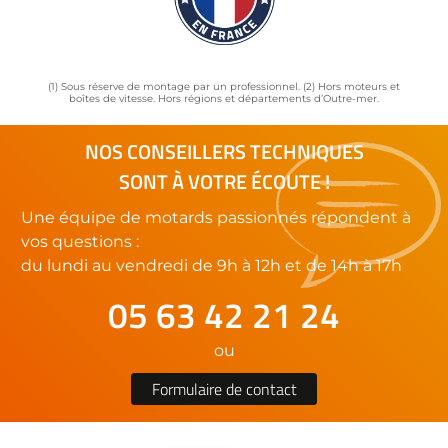
(1) Sous réserve de montage par un professionnel. (2) Hors moteurs et
boîtes de vitesse. Hors régions et départements d’Outre-mer.
NOS CONSEILLERS TECHNIQUES
SONT À VOTRE ÉCOUTE !
Une équipe de motards passionnés répondent à
vos questions :
du lundi au vendredi de 9h à 12h et de 14h à 17h
05 63 42 21 24
ou
Formulaire de contact