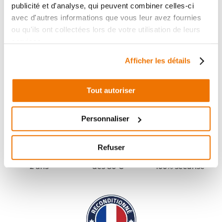
publicité et d'analyse, qui peuvent combiner celles-ci
avec d'autres informations que vous leur avez fournies
ou qu'ils ont collectées lors de votre utilisation de leurs
services.
Afficher les détails
Tout autoriser
Personnaliser
Refuser
Pièces garanties
Port offert
Paiement
(1)
(2)
2 ans
dès 80 €
100% sécurisé