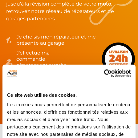
jusqu'à la révision complète de votre
moto
,
retrouvez notre réseau de réparateurs et de
garages partenaires.
Je choisis mon réparateur et me
présente au garage.
J’effectue ma
commande
directement auprès
du réparateur.
Mes pièces sont livrées et
montées chez le partenaire.
Ce site web utilise des cookies.
Rechercher par...
Les cookies nous permettent de personnaliser le contenu
et les annonces, d'offrir des fonctionnalités relatives aux
médias sociaux et d'analyser notre trafic. Nous
partageons également des informations sur l'utilisation de
notre site avec nos partenaires de médias sociaux, de