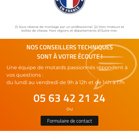
(1) Sous réserve de montage par un professionnel. (2) Hors moteurs et
boîtes de vitesse. Hors régions et départements d’Outre-mer.
NOS CONSEILLERS TECHNIQUES
SONT À VOTRE ÉCOUTE !
Une équipe de motards passionnés répondent à
vos questions :
du lundi au vendredi de 9h à 12h et de 14h à 17h
05 63 42 21 24
ou
Formulaire de contact