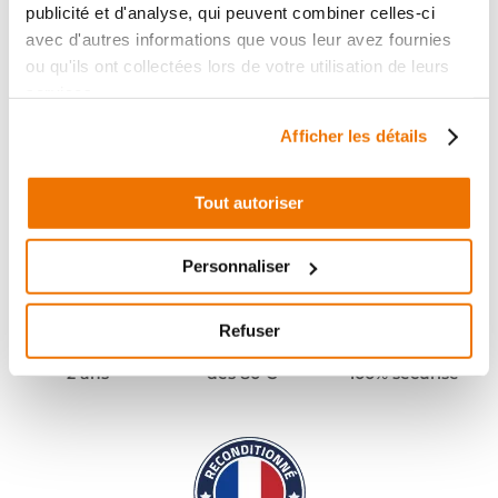
publicité et d'analyse, qui peuvent combiner celles-ci
avec d'autres informations que vous leur avez fournies
ou qu'ils ont collectées lors de votre utilisation de leurs
services.
Afficher les détails
Tout autoriser
Personnaliser
Refuser
Pièces garanties
Port offert
Paiement
(1)
(2)
2 ans
dès 80 €
100% sécurisé