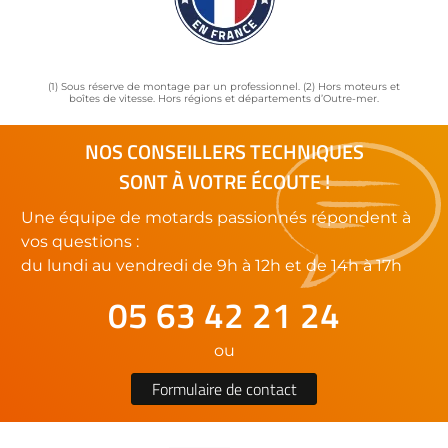
(1) Sous réserve de montage par un professionnel. (2) Hors moteurs et
boîtes de vitesse. Hors régions et départements d’Outre-mer.
NOS CONSEILLERS TECHNIQUES
SONT À VOTRE ÉCOUTE !
Une équipe de motards passionnés répondent à
vos questions :
du lundi au vendredi de 9h à 12h et de 14h à 17h
05 63 42 21 24
ou
Formulaire de contact