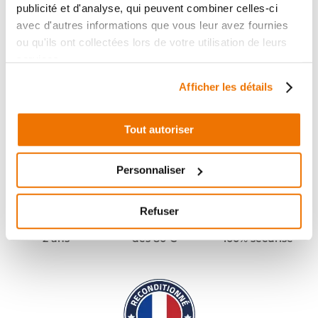
publicité et d'analyse, qui peuvent combiner celles-ci
avec d'autres informations que vous leur avez fournies
ou qu'ils ont collectées lors de votre utilisation de leurs
services.
Afficher les détails
Tout autoriser
Personnaliser
Refuser
Pièces garanties
Port offert
Paiement
(1)
(2)
2 ans
dès 80 €
100% sécurisé