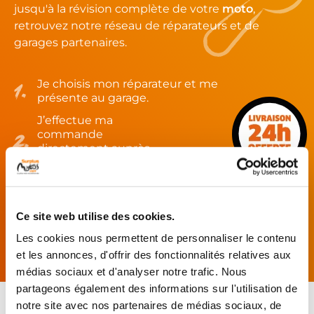
jusqu'à la révision complète de votre
moto
,
retrouvez notre réseau de réparateurs et de
garages partenaires.
Je choisis mon réparateur et me
présente au garage.
J’effectue ma
commande
directement auprès
du réparateur.
Mes pièces sont livrées et
montées chez le partenaire.
Ce site web utilise des cookies.
Rechercher par...
Les cookies nous permettent de personnaliser le contenu
et les annonces, d'offrir des fonctionnalités relatives aux
médias sociaux et d'analyser notre trafic. Nous
partageons également des informations sur l'utilisation de
notre site avec nos partenaires de médias sociaux, de