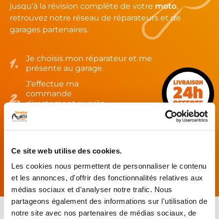
jusqu'à la révision complète de votre
moto
,
retrouvez notre réseau de réparateurs et de
garages partenaires.
Je choisis mon réparateur et me
présente au garage.
J’effectue ma
commande
directement auprès
du réparateur.
Mes pièces sont livrées et
montées chez le partenaire.
Ce site web utilise des cookies.
Rechercher par...
Les cookies nous permettent de personnaliser le contenu
et les annonces, d'offrir des fonctionnalités relatives aux
médias sociaux et d'analyser notre trafic. Nous
partageons également des informations sur l'utilisation de
notre site avec nos partenaires de médias sociaux, de