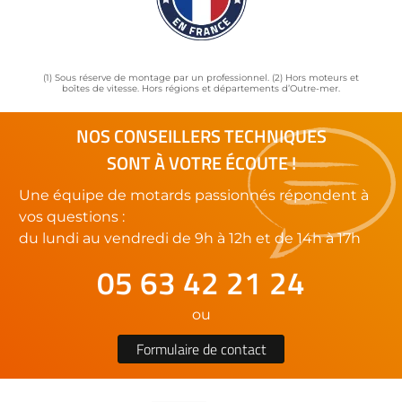
(1) Sous réserve de montage par un professionnel. (2) Hors moteurs et
boîtes de vitesse. Hors régions et départements d’Outre-mer.
NOS CONSEILLERS TECHNIQUES
SONT À VOTRE ÉCOUTE !
Une équipe de motards passionnés répondent à
vos questions :
du lundi au vendredi de 9h à 12h et de 14h à 17h
05 63 42 21 24
ou
Formulaire de contact