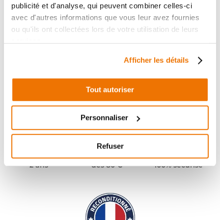
publicité et d'analyse, qui peuvent combiner celles-ci
avec d'autres informations que vous leur avez fournies
ou qu'ils ont collectées lors de votre utilisation de leurs
services.
Afficher les détails
Tout autoriser
Personnaliser
Refuser
Pièces garanties
Port offert
Paiement
(1)
(2)
2 ans
dès 80 €
100% sécurisé