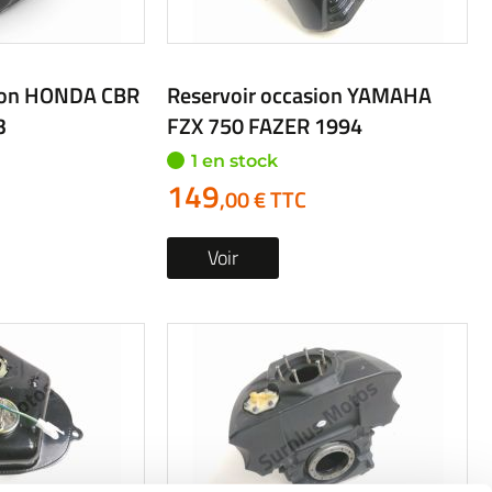
sion HONDA CBR
Reservoir occasion YAMAHA
3
FZX 750 FAZER 1994
1 en stock
149
,00 € TTC
Voir