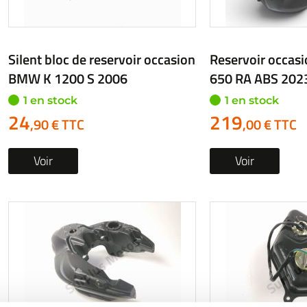
Silent bloc de reservoir occasion
Reservoir occa
BMW K 1200 S 2006
650 RA ABS 202
1 en stock
1 en stock
24
219
,90 € TTC
,00 € TTC
Voir
Voir