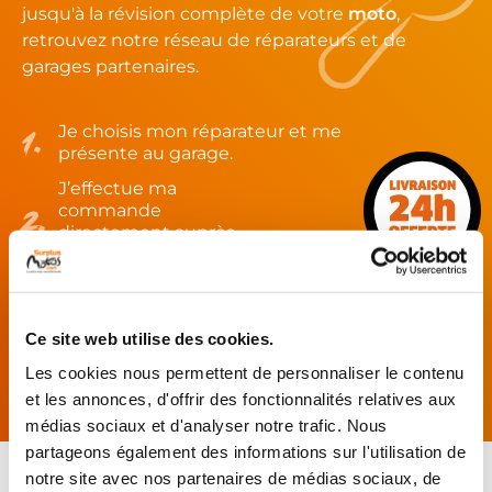
jusqu'à la révision complète de votre
moto
,
retrouvez notre réseau de réparateurs et de
garages partenaires.
Je choisis mon réparateur et me
présente au garage.
J’effectue ma
commande
directement auprès
du réparateur.
Mes pièces sont livrées et
montées chez le partenaire.
Ce site web utilise des cookies.
Rechercher par...
Les cookies nous permettent de personnaliser le contenu
et les annonces, d'offrir des fonctionnalités relatives aux
médias sociaux et d'analyser notre trafic. Nous
partageons également des informations sur l'utilisation de
notre site avec nos partenaires de médias sociaux, de