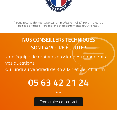
(1) Sous réserve de montage par un professionnel. (2) Hors moteurs et
boîtes de vitesse. Hors régions et départements d’Outre-mer.
NOS CONSEILLERS TECHNIQUES
SONT À VOTRE ÉCOUTE !
Une équipe de motards passionnés répondent à
vos questions :
du lundi au vendredi de 9h à 12h et de 14h à 17h
05 63 42 21 24
ou
Formulaire de contact