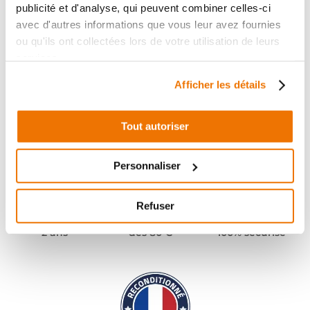
publicité et d'analyse, qui peuvent combiner celles-ci
avec d'autres informations que vous leur avez fournies
ou qu'ils ont collectées lors de votre utilisation de leurs
services.
Afficher les détails
Tout autoriser
Personnaliser
Refuser
Pièces garanties
Port offert
Paiement
(1)
(2)
2 ans
dès 80 €
100% sécurisé