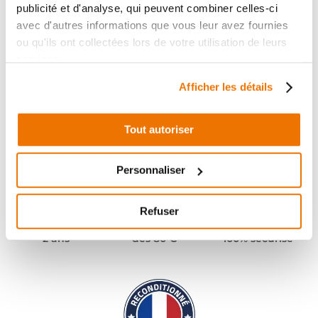
publicité et d'analyse, qui peuvent combiner celles-ci
avec d'autres informations que vous leur avez fournies
ou qu'ils ont collectées lors de votre utilisation de leurs
services.
Afficher les détails
Tout autoriser
Personnaliser
Refuser
Pièces garanties
Port offert
Paiement
(1)
(2)
2 ans
dès 80 €
100% sécurisé