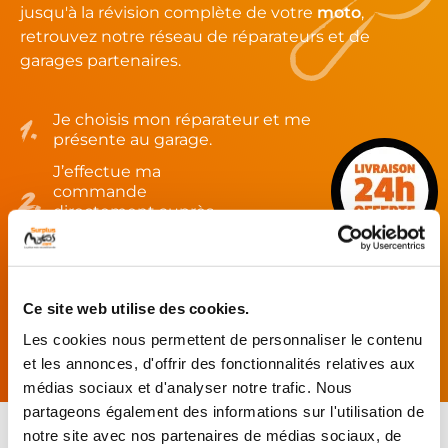
jusqu'à la révision complète de votre
moto
,
retrouvez notre réseau de réparateurs et de
garages partenaires.
Je choisis mon réparateur et me
présente au garage.
J’effectue ma
commande
directement auprès
du réparateur.
Mes pièces sont livrées et
montées chez le partenaire.
Ce site web utilise des cookies.
Rechercher par...
Les cookies nous permettent de personnaliser le contenu
et les annonces, d'offrir des fonctionnalités relatives aux
médias sociaux et d'analyser notre trafic. Nous
partageons également des informations sur l'utilisation de
notre site avec nos partenaires de médias sociaux, de