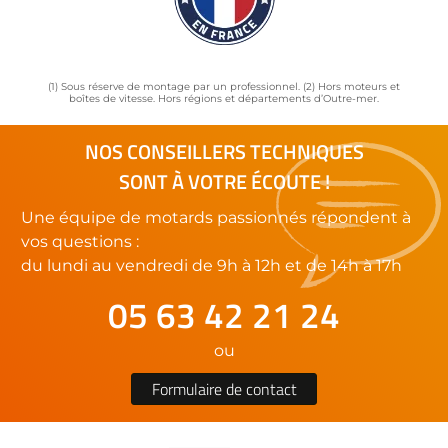
(1) Sous réserve de montage par un professionnel. (2) Hors moteurs et
boîtes de vitesse. Hors régions et départements d’Outre-mer.
NOS CONSEILLERS TECHNIQUES
SONT À VOTRE ÉCOUTE !
Une équipe de motards passionnés répondent à
vos questions :
du lundi au vendredi de 9h à 12h et de 14h à 17h
05 63 42 21 24
ou
Formulaire de contact