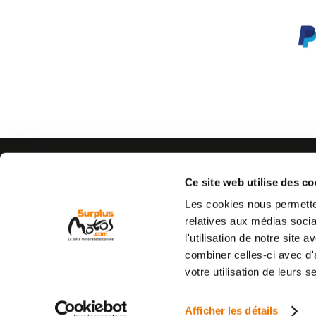
AIDE
CONTACTEZ-NOUS
Espace pro
Par e-mail :
Cliquez ici
Ce site web utilise des co
05 63 42 
Mon compte
Par téléphone :
Les cookies nous permetten
Qui sommes nous
(coût d'un appel local)
relatives aux médias socia
C.G.V
l'utilisation de notre site
Mentions légales
combiner celles-ci avec d'
Vie privée
votre utilisation de leurs s
Commande et livraison
Retour produit
Afficher les détails
Destruction de véhicule