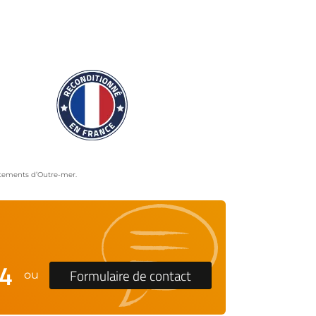
artements d’Outre-mer.
24
Formulaire de contact
ou