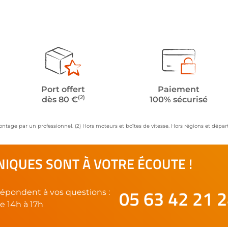
Port offert
Paiement
(2)
dès 80 €
100% sécurisé
ontage par un professionnel. (2) Hors moteurs et boîtes de vitesse. Hors régions et dép
IQUES SONT À VOTRE ÉCOUTE !
05 63 42 21 
épondent à vos questions :
e 14h à 17h