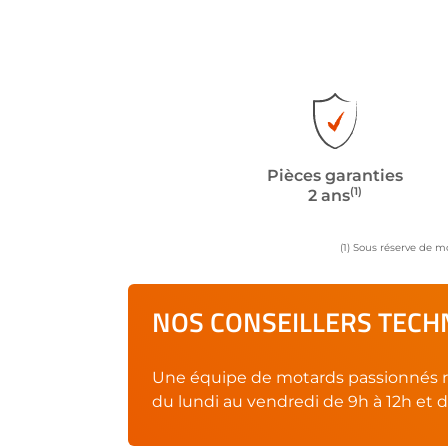
Pièces garanties
(1)
2 ans
(1) Sous réserve de m
NOS CONSEILLERS TECHN
Une équipe de motards passionnés r
du lundi au vendredi de 9h à 12h et d