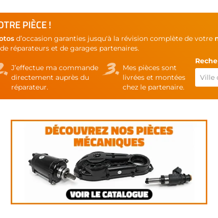
TRE PIÈCE !
otos
d’occasion garanties jusqu'à la révision complète de votre
de réparateurs et de garages partenaires.
Recher
J’effectue ma commande
Mes pièces sont
directement auprès du
livrées et montées
réparateur.
chez le partenaire.