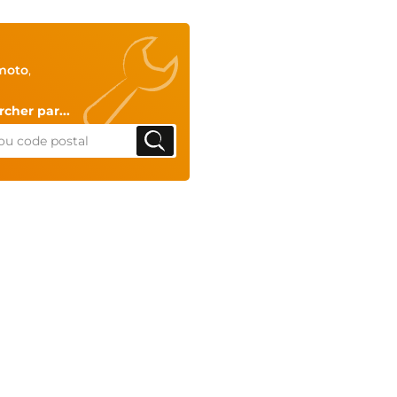
moto
,
cher par...