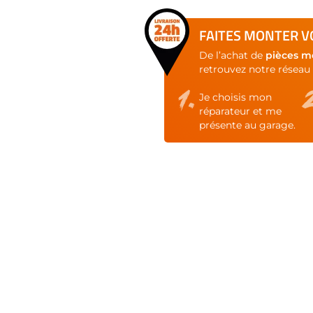
FAITES MONTER VO
De l’achat de
pièces m
retrouvez notre réseau 
Je choisis mon
réparateur et me
présente au garage.