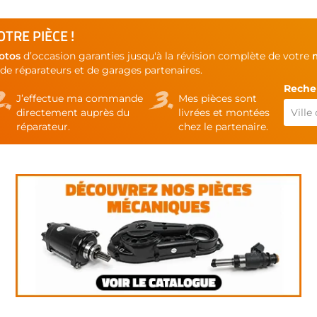
TRE PIÈCE !
otos
d’occasion garanties jusqu'à la révision complète de votre
de réparateurs et de garages partenaires.
Recher
J’effectue ma commande
Mes pièces sont
directement auprès du
livrées et montées
réparateur.
chez le partenaire.