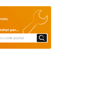
moto
,
cher par...