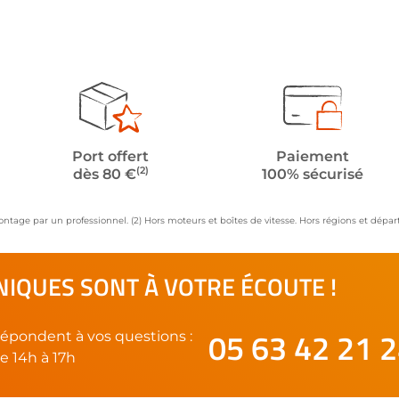
Port offert
Paiement
(2)
dès 80 €
100% sécurisé
ontage par un professionnel. (2) Hors moteurs et boîtes de vitesse. Hors régions et dép
IQUES SONT À VOTRE ÉCOUTE !
05 63 42 21 
épondent à vos questions :
e 14h à 17h