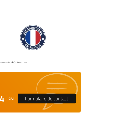
artements d’Outre-mer.
24
Formulaire de contact
ou