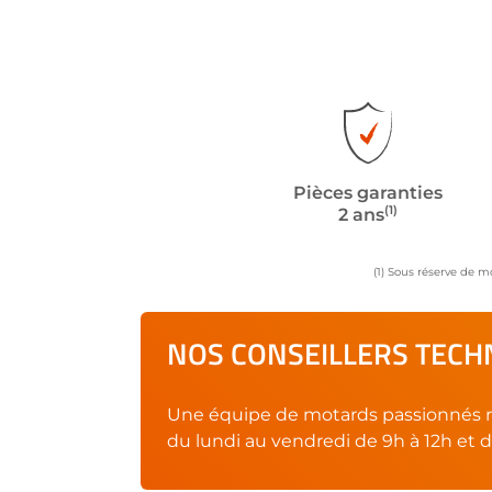
Pièces garanties
(1)
2 ans
(1) Sous réserve de m
NOS CONSEILLERS TECHN
Une équipe de motards passionnés r
du lundi au vendredi de 9h à 12h et d