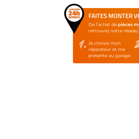
FAITES MONTER VO
De l’achat de
pièces m
retrouvez notre réseau 
Je choisis mon
réparateur et me
présente au garage.