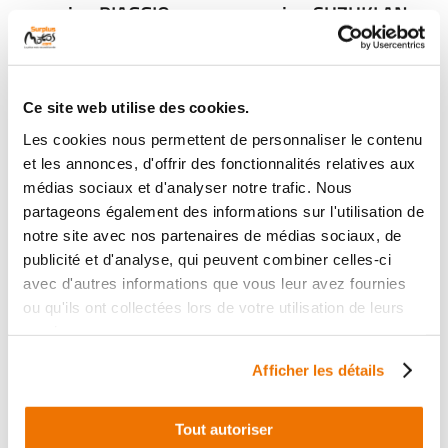
occasion PIAGGIO
occasion SUZUKI AN
BEVERLY 350 2021
650 BURGMAN 2009
1 en stock
1 en stock
49
69
,90 € TTC
,90 € TTC
Ce site web utilise des cookies.
Les cookies nous permettent de personnaliser le contenu
Voir
Voir
et les annonces, d'offrir des fonctionnalités relatives aux
médias sociaux et d'analyser notre trafic. Nous
partageons également des informations sur l'utilisation de
notre site avec nos partenaires de médias sociaux, de
publicité et d'analyse, qui peuvent combiner celles-ci
avec d'autres informations que vous leur avez fournies
ou qu'ils ont collectées lors de votre utilisation de leurs
services.
Afficher les détails
Poignees chauffantes
Poignees chauffantes
Tout autoriser
occasion KAWASAKI
occasion APRILIA