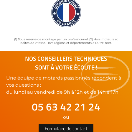
(1) Sous réserve de montage par un professionnel. (2) Hors moteurs et
boîtes de vitesse. Hors régions et départements d’Outre-mer.
NOS CONSEILLERS TECHNIQUES
SONT À VOTRE ÉCOUTE !
Une équipe de motards passionnés répondent à
vos questions :
du lundi au vendredi de 9h à 12h et de 14h à 17h
05 63 42 21 24
ou
Formulaire de contact