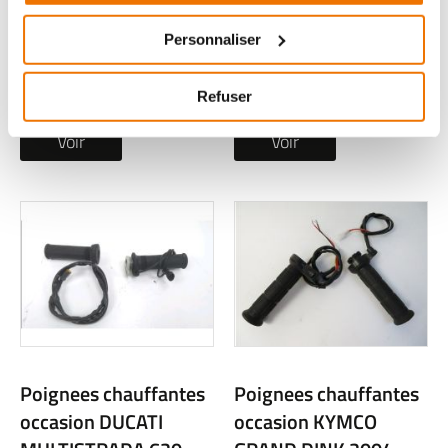
ER-6F 2012
SCARABEO 2010
Personnaliser
1 en stock
1 en stock
39
49
,90 € TTC
,90 € TTC
Refuser
Voir
Voir
Poignees chauffantes
Poignees chauffantes
occasion DUCATI
occasion KYMCO