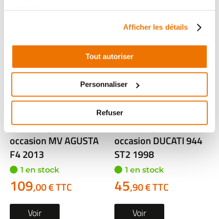
services.
Afficher les détails
Tout autoriser
Personnaliser
Maitre cylindre
Maitre cylindre
Refuser
embrayage complet
embrayage complet
occasion MV AGUSTA
occasion DUCATI 944
F4 2013
ST2 1998
1 en stock
1 en stock
109
45
,00 € TTC
,90 € TTC
Voir
Voir