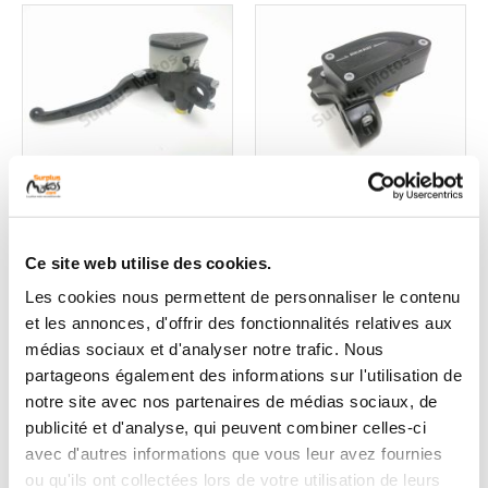
Maitre cylindre
Maitre cylindre
embrayage complet
embrayage complet
Ce site web utilise des cookies.
occasion KAWASAKI
occasion BMW R18
Les cookies nous permettent de personnaliser le contenu
GTR 1400 2010
TRANSCONTINENTAL
et les annonces, d'offrir des fonctionnalités relatives aux
2023
1 en stock
médias sociaux et d'analyser notre trafic. Nous
57
1 en stock
,90 € TTC
partageons également des informations sur l'utilisation de
249
notre site avec nos partenaires de médias sociaux, de
,00 € TTC
publicité et d'analyse, qui peuvent combiner celles-ci
avec d'autres informations que vous leur avez fournies
Voir
Voir
ou qu'ils ont collectées lors de votre utilisation de leurs