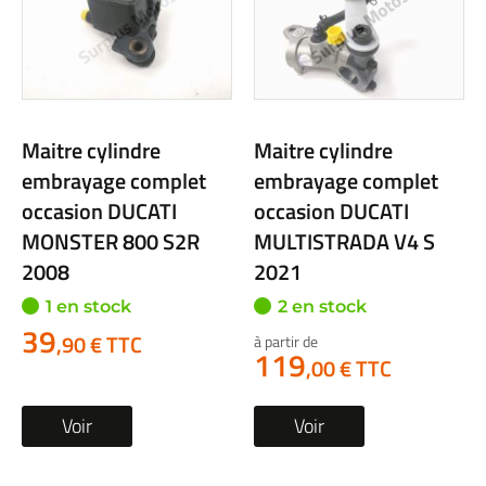
Maitre cylindre
Maitre cylindre
embrayage complet
embrayage complet
occasion DUCATI
occasion DUCATI
MONSTER 800 S2R
MULTISTRADA V4 S
2008
2021
1 en stock
2 en stock
39
,90 € TTC
à partir de
119
,00 € TTC
Voir
Voir