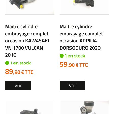
Maitre cylindre
Maitre cylindre
embrayage complet
embrayage complet
occasion KAWASAKI
occasion APRILIA
VN 1700 VULCAN
DORSODURO 2020
2010
1 en stock
59
1 en stock
,90 € TTC
89
,90 € TTC
Voir
Voir