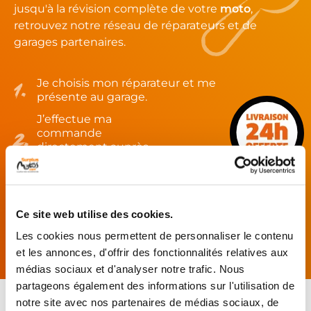
jusqu'à la révision complète de votre
moto
,
retrouvez notre réseau de réparateurs et de
garages partenaires.
Je choisis mon réparateur et me
présente au garage.
J’effectue ma
commande
directement auprès
du réparateur.
Mes pièces sont livrées et
montées chez le partenaire.
Ce site web utilise des cookies.
Rechercher par...
Les cookies nous permettent de personnaliser le contenu
et les annonces, d'offrir des fonctionnalités relatives aux
médias sociaux et d'analyser notre trafic. Nous
partageons également des informations sur l'utilisation de
notre site avec nos partenaires de médias sociaux, de