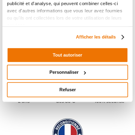
publicité et d'analyse, qui peuvent combiner celles-ci
avec d'autres informations que vous leur avez fournies
ou qu'ils ont collectées lors de votre utilisation de leurs
services.
Afficher les détails
Tout autoriser
Personnaliser
Refuser
Pièces garanties
Port offert
Paiement
(1)
(2)
2 ans
dès 80 €
100% sécurisé