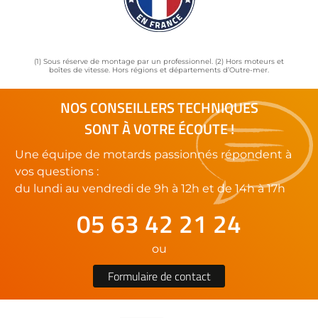
(1) Sous réserve de montage par un professionnel. (2) Hors moteurs et
boîtes de vitesse. Hors régions et départements d’Outre-mer.
NOS CONSEILLERS TECHNIQUES
SONT À VOTRE ÉCOUTE !
Une équipe de motards passionnés répondent à
vos questions :
du lundi au vendredi de 9h à 12h et de 14h à 17h
05 63 42 21 24
ou
Formulaire de contact