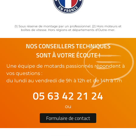
(1) Sous réserve de montage par un professionnel. (2) Hors moteurs et
boîtes de vitesse. Hors régions et départements d’Outre-mer.
NOS CONSEILLERS TECHNIQUES
SONT À VOTRE ÉCOUTE !
Une équipe de motards passionnés répondent à
vos questions :
du lundi au vendredi de 9h à 12h et de 14h à 17h
05 63 42 21 24
ou
Formulaire de contact