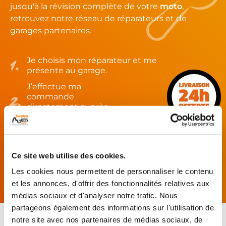
jusqu'à la révision complète de votre
moto
,
retrouvez notre réseau de réparateurs et de
garages partenaires.
Je choisis mon réparateur et me
présente au garage.
J’effectue ma
commande
directement auprès
du réparateur.
Mes pièces sont livrées et
montées chez le partenaire.
Ce site web utilise des cookies.
Rechercher par...
Les cookies nous permettent de personnaliser le contenu
et les annonces, d'offrir des fonctionnalités relatives aux
médias sociaux et d'analyser notre trafic. Nous
partageons également des informations sur l'utilisation de
notre site avec nos partenaires de médias sociaux, de