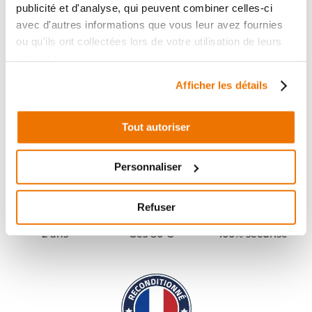
publicité et d'analyse, qui peuvent combiner celles-ci
avec d'autres informations que vous leur avez fournies
ou qu'ils ont collectées lors de votre utilisation de leurs
services.
Afficher les détails
Tout autoriser
Personnaliser
Refuser
Pièces garanties
Port offert
Paiement
(1)
(2)
2 ans
dès 80 €
100% sécurisé