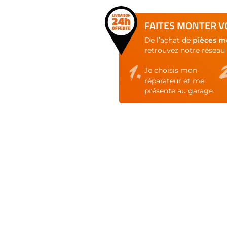
FAITES MONTER VO
De l’achat de
pièces m
retrouvez notre réseau 
Je choisis mon
réparateur et me
présente au garage.