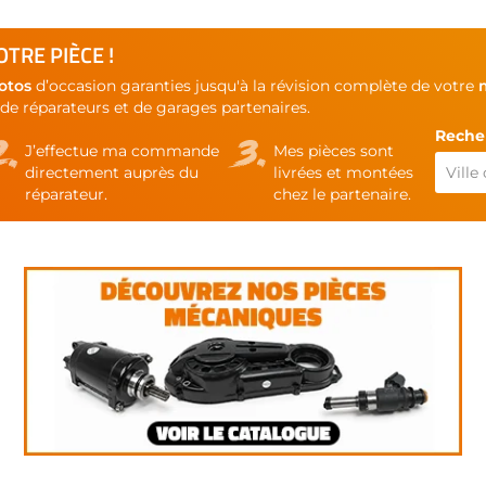
TRE PIÈCE !
otos
d’occasion garanties jusqu'à la révision complète de votre
de réparateurs et de garages partenaires.
Recher
J’effectue ma commande
Mes pièces sont
directement auprès du
livrées et montées
réparateur.
chez le partenaire.