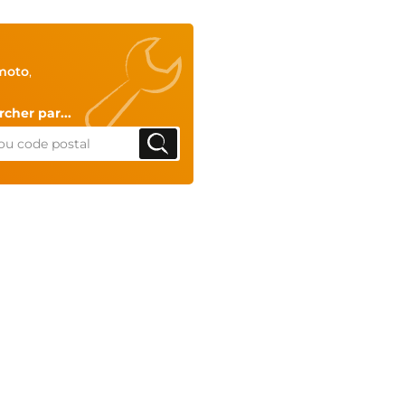
moto
,
cher par...