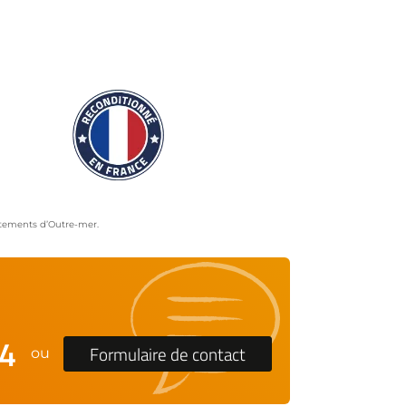
artements d’Outre-mer.
24
Formulaire de contact
ou