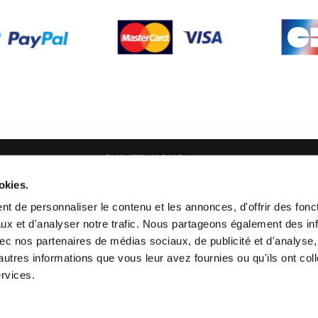
SUIVEZ-NOUS
okies.
21 24
t de personnaliser le contenu et les annonces, d'offrir des fonct
ux et d'analyser notre trafic. Nous partageons également des in
 avec nos partenaires de médias sociaux, de publicité et d'analyse
autres informations que vous leur avez fournies ou qu'ils ont col
ervices.