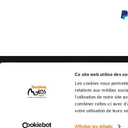
AIDE
CONTACTEZ-NOUS
Espace pro
Par e-mail :
Cliquez ici
Ce site web utilise des co
05 63 42 
Mon compte
Par téléphone :
Les cookies nous permetten
Qui sommes nous
(coût d'un appel local)
relatives aux médias socia
C.G.V
l'utilisation de notre site
Mentions légales
combiner celles-ci avec d'
Vie privée
votre utilisation de leurs s
Commande et livraison
Retour produit
Afficher les détails
Destruction de véhicule