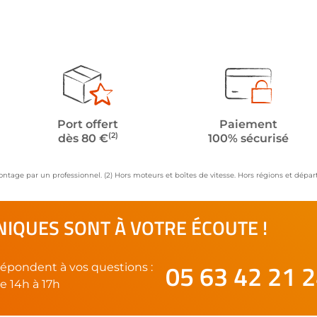
Port offert
Paiement
(2)
dès 80 €
100% sécurisé
ontage par un professionnel. (2) Hors moteurs et boîtes de vitesse. Hors régions et dép
IQUES SONT À VOTRE ÉCOUTE !
05 63 42 21 
épondent à vos questions :
e 14h à 17h