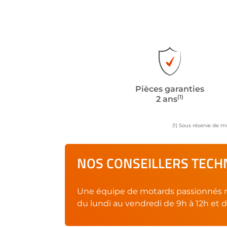
Pièces garanties
(1)
2 ans
(1) Sous réserve de m
NOS CONSEILLERS TECHN
Une équipe de motards passionnés r
du lundi au vendredi de 9h à 12h et d