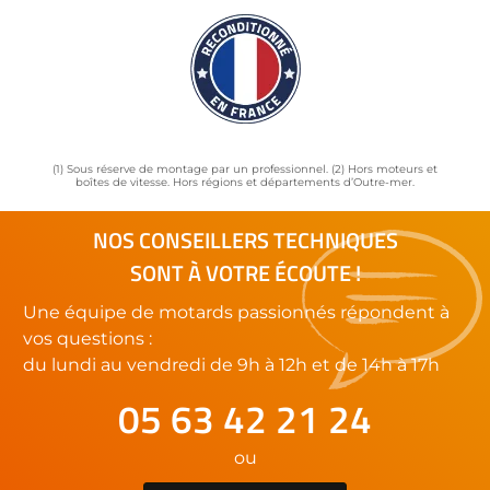
(1) Sous réserve de montage par un professionnel. (2) Hors moteurs et
boîtes de vitesse. Hors régions et départements d’Outre-mer.
NOS CONSEILLERS TECHNIQUES
SONT À VOTRE ÉCOUTE !
Une équipe de motards passionnés répondent à
vos questions :
du lundi au vendredi de 9h à 12h et de 14h à 17h
05 63 42 21 24
ou