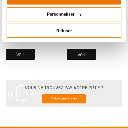
Jauge essence
Jauge essence
occasion PIAGGIO
occasion SUZUKI RV
Personnaliser
MYMOOVER 2021
125 VANVAN 2016
1 en stock
1 en stock
Refuser
34
34
,90 € TTC
,90 € TTC
Voir
Voir
VOUS NE TROUVEZ PAS VOTRE PIÈCE ?
Créez une alerte