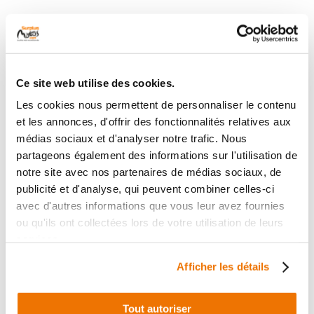
Jauge essence
Jauge essence
occasion KTM SUPER
occasion PIAGGIO X10
ENDURO 950 R 2006
350 2012
Ce site web utilise des cookies.
1 en stock
1 en stock
45
45
Les cookies nous permettent de personnaliser le contenu
,90 € TTC
,90 € TTC
et les annonces, d'offrir des fonctionnalités relatives aux
médias sociaux et d'analyser notre trafic. Nous
Voir
Voir
partageons également des informations sur l'utilisation de
notre site avec nos partenaires de médias sociaux, de
publicité et d'analyse, qui peuvent combiner celles-ci
avec d'autres informations que vous leur avez fournies
ou qu'ils ont collectées lors de votre utilisation de leurs
services.
Afficher les détails
Tout autoriser