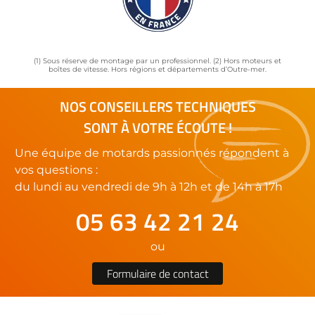
(1) Sous réserve de montage par un professionnel. (2) Hors moteurs et
boîtes de vitesse. Hors régions et départements d’Outre-mer.
NOS CONSEILLERS TECHNIQUES
SONT À VOTRE ÉCOUTE !
Une équipe de motards passionnés répondent à
vos questions :
du lundi au vendredi de 9h à 12h et de 14h à 17h
05 63 42 21 24
ou
Formulaire de contact