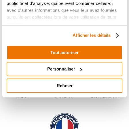
publicité et d'analyse, qui peuvent combiner celles-ci
avec d'autres informations que vous leur avez fournies
ou qu'ils ont collectées lors de votre utilisation de leurs
services.
Afficher les détails
Tout autoriser
Personnaliser
Refuser
Pièces garanties
Port offert
Paiement
(1)
(2)
2 ans
dès 80 €
100% sécurisé