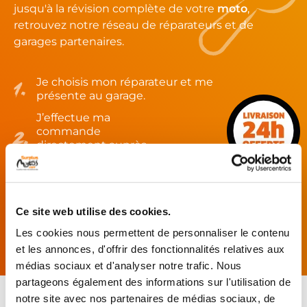
jusqu'à la révision complète de votre
moto
,
retrouvez notre réseau de réparateurs et de
garages partenaires.
Je choisis mon réparateur et me
présente au garage.
J’effectue ma
commande
directement auprès
du réparateur.
Mes pièces sont livrées et
montées chez le partenaire.
Ce site web utilise des cookies.
Rechercher par...
Les cookies nous permettent de personnaliser le contenu
et les annonces, d'offrir des fonctionnalités relatives aux
médias sociaux et d'analyser notre trafic. Nous
partageons également des informations sur l'utilisation de
notre site avec nos partenaires de médias sociaux, de