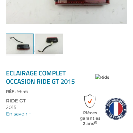
Skip
to
the
ECLAIRAGE COMPLET
beginning
OCCASION RIDE GT 2015
of
the
RÉF :
9646
images
gallery
RIDE
GT
2015
Pièces
En savoir +
garanties
(1)
2 ans