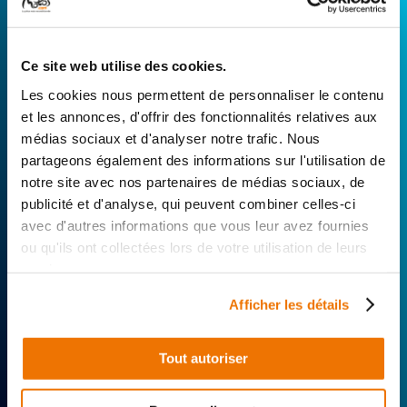
RÉPARATEUR FAVORI
Ce site web utilise des cookies.
Avec Surplus Motos, bénéficiez de l’expertise
technique de notre réseau de Réparateurs-
Les cookies nous permettent de personnaliser le contenu
Distributeurs. De l’achat de
pièces scooters
et les annonces, d'offrir des fonctionnalités relatives aux
d’occasion garanties à la révision complète de
médias sociaux et d'analyser notre trafic. Nous
votre 2 roues, trouvez le garage le plus proche de
partageons également des informations sur l'utilisation de
chez vous.
notre site avec nos partenaires de médias sociaux, de
publicité et d'analyse, qui peuvent combiner celles-ci
Rechercher par...
avec d'autres informations que vous leur avez fournies
ou qu'ils ont collectées lors de votre utilisation de leurs
services.
Afficher les détails
Tout autoriser
Expertise
Réactivité
Livraison 24h