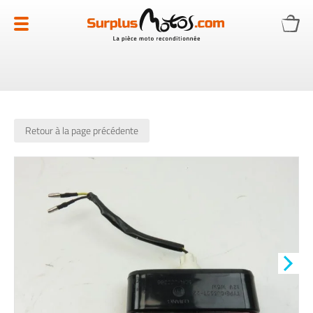
Allez
au
contenu
Retour à la page précédente
Skip
to
the
end
of
the
images
gallery