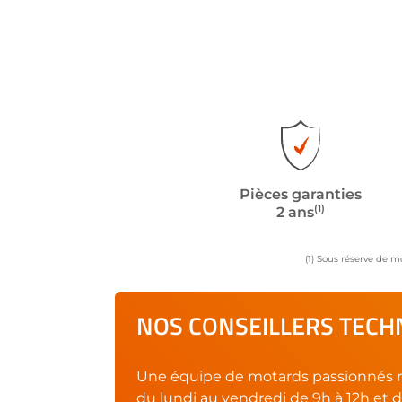
Pièces garanties
(1)
2 ans
(1) Sous réserve de m
NOS CONSEILLERS TECHN
Une équipe de motards passionnés r
du lundi au vendredi de 9h à 12h et d