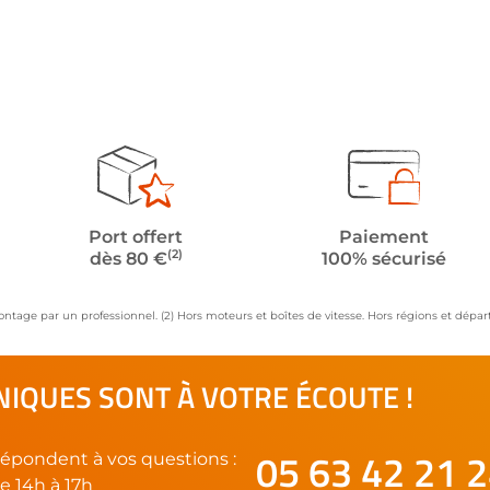
Port offert
Paiement
(2)
dès 80 €
100% sécurisé
ontage par un professionnel. (2) Hors moteurs et boîtes de vitesse. Hors régions et dép
IQUES SONT À VOTRE ÉCOUTE !
05 63 42 21 
épondent à vos questions :
e 14h à 17h