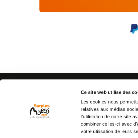
AIDE
CONTACTEZ-NOUS
Espace pro
Par e-mail :
Cliquez ici
Ce site web utilise des co
05 63 42 
Mon compte
Par téléphone :
Les cookies nous permetten
Qui sommes nous
(coût d'un appel local)
relatives aux médias socia
C.G.V
l'utilisation de notre site
Mentions légales
combiner celles-ci avec d'
Vie privée
votre utilisation de leurs s
Commande et livraison