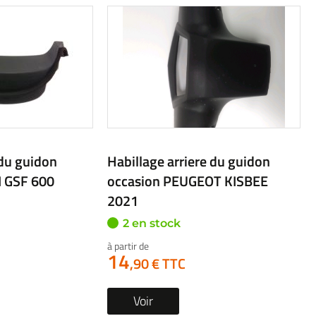
 du guidon
Habillage arriere du guidon
BIT II 2013
occasion APRILIA SR 2019
1 en stock
22
,90 € TTC
Voir