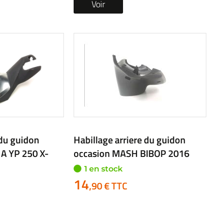
e du guidon
Habillage arriere du guidon
KA GTR 2020
occasion YAMAHA NS 50
AEROX 2020
3 en stock
à partir de
17
,90 € TTC