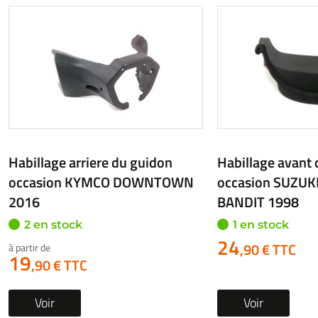
Habillage arriere du guidon
Habillage avant
occasion PEUGEOT SATELIS
occasion SYM OR
2010
2 en stock
1 en stock
à partir de
17
22
,90 € TTC
,90 € TTC
Voir
Voir