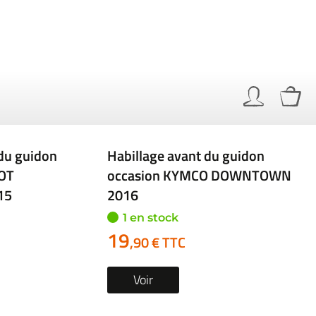
e du guidon
Habillage arriere du guidon
OT
occasion HONDA GL 1500
18
GOLDWING 1995
1 en stock
29
,90 € TTC
Voir