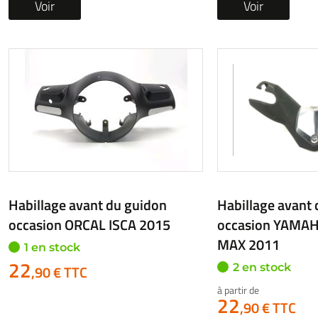
Habillage avant du guidon
Habillage arrier
occasion YAMAHA YP 250
occasion EUROC
MAJESTY 1996
1 en stock
17
1 en stock
,00 € TTC
24
,90 € TTC