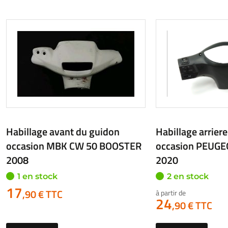
Habillage arriere du guidon
Habillage avant
occasion LONGJIA EASYMAX
occasion YAMAH
2020
MAX 2020
1 en stock
1 en stock
24
19
,90 € TTC
,90 € TTC
Voir
Voir