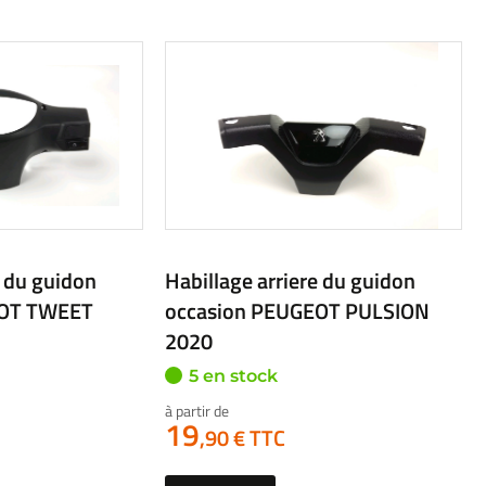
 du guidon
Habillage arriere du guidon
A YP 125 X-
occasion YAMAHA YP 125 X-
MAX 2020
2 en stock
à partir de
19
,90 € TTC
Voir