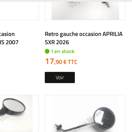
casion SUZUKI
Retro gauche occasion CF
MOTO MT TOURING 2024
1 en stock
22
,90 € TTC
Voir