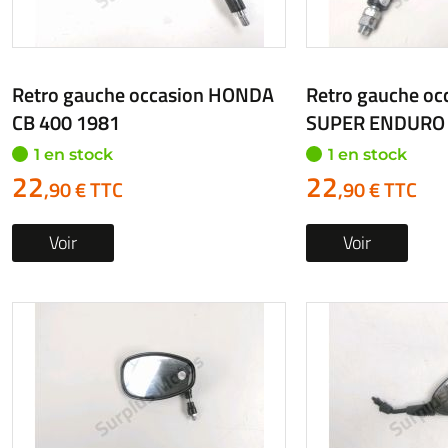
Retro gauche occasion HONDA
Retro gauche o
XLV 1000 VARADERO 2003
CBF 600 2010
1 en stock
1 en stock
22
22
,90 € TTC
,90 € TTC
Voir
Voir