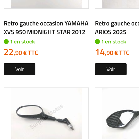
Retro gauche occasion VMOTO
Retro gauche oc
CUX PRO 2025
XF 650 FREEWI
1 en stock
1 en stock
19
19
,90 € TTC
,90 € TTC
Voir
Voir