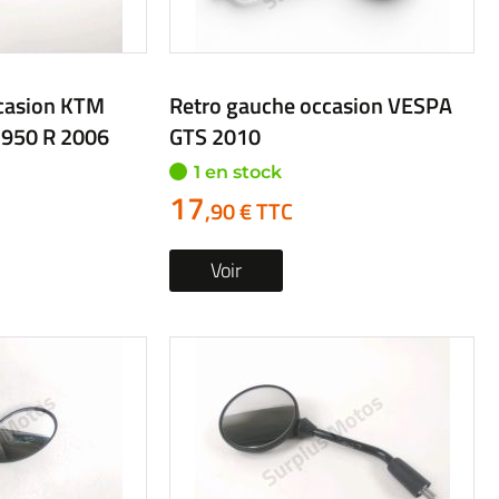
ccasion HONDA
Retro gauche occasion
KAWASAKI Z 125 2024
1 en stock
19
,90 € TTC
Voir