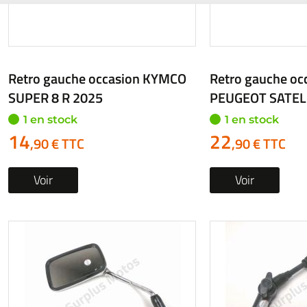
Retro gauche occasion SUZUKI
Retro gauche oc
AN 400 BURGMAN 2006
GSX-S 125 2021
1 en stock
1 en stock
22
22
,90 € TTC
,90 € TTC
Voir
Voir