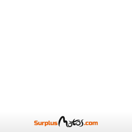
Retro gauche occasion SUZUKI
Retro gauche oc
BURGMAN 125 2004
CAPONORD 201
1 en stock
1 en stock
17
22
,90 € TTC
,90 € TTC
Voir
Voir