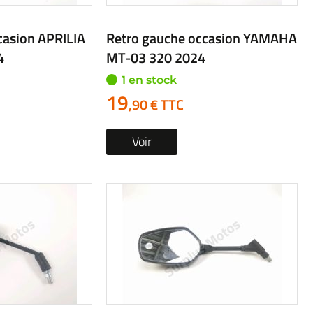
casion YADEA
Retro gauche occasion PIAGGIO
PIAGGIO 1 2023
2 en stock
à partir de
22
,90 € TTC
Voir