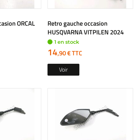
casion SUZUKI
Retro gauche occasion SUZUKI
ND 1997
VL 800 INTRUDER 2012
1 en stock
34
,90 € TTC
Voir