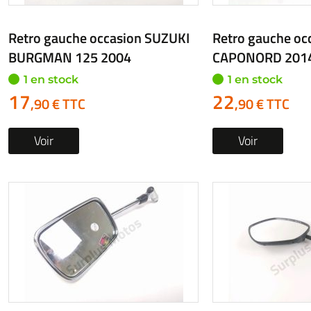
Retro gauche occasion HARLEY
Retro gauche oc
DAVIDSON SPORTSTER 2003
G5 2023
1 en stock
1 en stock
19
24
,90 € TTC
,90 € TTC
Voir
Voir