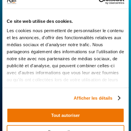
RÉPARATEUR FAVORI
Ce site web utilise des cookies.
Avec Surplus Motos, bénéficiez de l’expertise
technique de notre réseau de Réparateurs-
Les cookies nous permettent de personnaliser le contenu
Distributeurs. De l’achat de
pièces scooters
et les annonces, d'offrir des fonctionnalités relatives aux
d’occasion garanties à la révision complète de
médias sociaux et d'analyser notre trafic. Nous
votre 2 roues, trouvez le garage le plus proche de
partageons également des informations sur l'utilisation de
chez vous.
notre site avec nos partenaires de médias sociaux, de
publicité et d'analyse, qui peuvent combiner celles-ci
Rechercher par...
avec d'autres informations que vous leur avez fournies
ou qu'ils ont collectées lors de votre utilisation de leurs
services.
Afficher les détails
Tout autoriser
Expertise
Réactivité
Livraison 24h