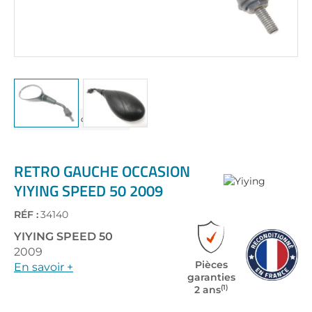
Skip
to
the
RETRO GAUCHE OCCASION
beginning
YIYING SPEED 50 2009
of
the
RÉF :
34140
images
gallery
YIYING
SPEED 50
2009
Pièces
En savoir +
garanties
(1)
2 ans