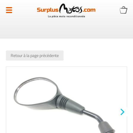
Allez
au
contenu
Retour à la page précédente
Skip
to
the
end
of
the
images
gallery